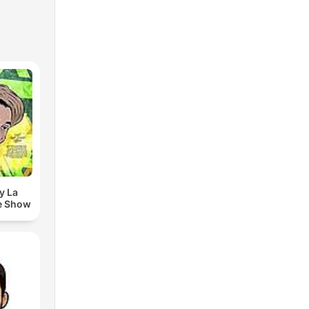
y La
e Show