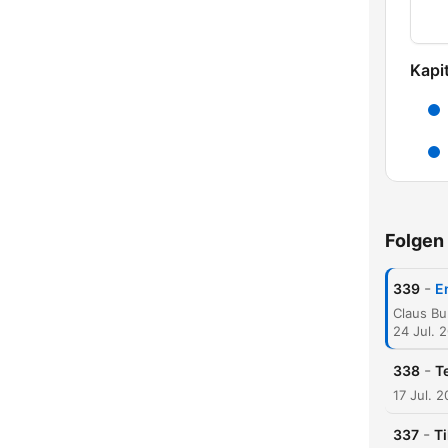
Kapit
Folgen
-
339
E
24 Jul. 
K
-
338
T
High
17 Jul. 
-
337
T