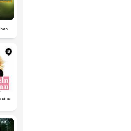
chen
n einer