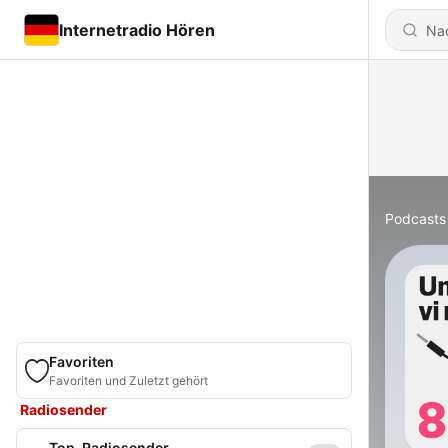
Internetradio Hören
Podcasts
Favoriten
Favoriten und Zuletzt gehört
Radiosender
Top-Radiosender