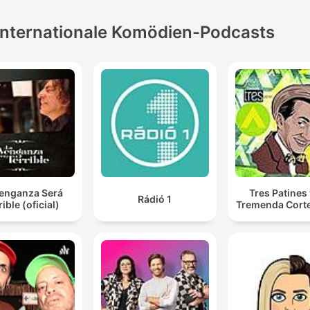
Internationale Komödien-Podcasts
Venganza Será
Tres Patines 
Rádió 1
rible (oficial)
Tremenda Cort