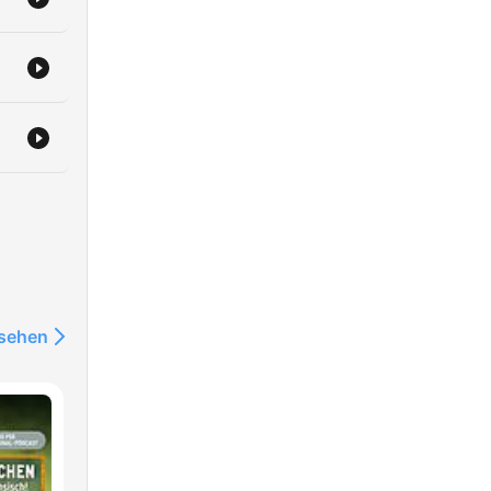
ler
nsehen