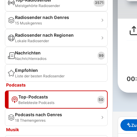
3571
Meistgehörte Radiosender
Radiosender nach Genres
15 Musikgenres
Radiosender nach Regionen
Lokale Radiosender
Nachrichten
99
Nachrichtenradios
Empfohlen
Liste der besten Radiosender
00
Podcasts
Top-Podcasts
50
Beliebteste Podcasts
Podcasts nach Genres
18 Themengenres
Zu
Musik