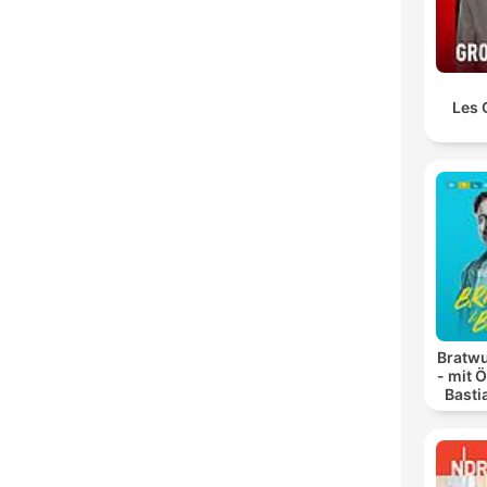
Les 
Bratwu
- mit 
Basti