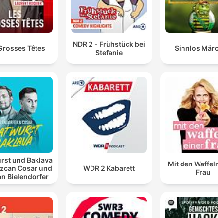
Hvad laver du her i farfars bunker?
00:41:52 · De konfronterer Emil, som sidder uventet i det
NDR 2 - Frühstück bei
Grosses Têtes
Sinnlos Mär
Stefanie
underjordiske anlæg.
rst und Baklava
Mit den Waffel
Özcan Cosar und
WDR 2 Kabarett
Frau
an Bielendorfer