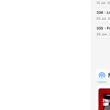
10 Jul. 
-
336
L
03 Jul. 
-
335
F
26 Jun.