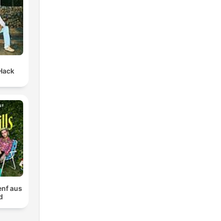
Hack
Senf aus
d