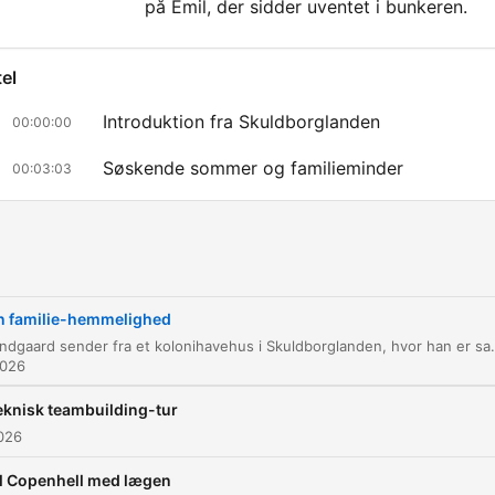
på Emil, der sidder uventet i bunkeren.
el
Introduktion fra Skuldborglanden
00:00:00
Søskende sommer og familieminder
00:03:03
Husets arkitektur og udvidelser
00:13:30
Fundet af lemmen
00:33:23
Opdagelsen af det underjordiske rum
00:34:20
n familie-hemmelighed
Claus Bundgaard sender fra et kolonihavehus i Skuldborglanden, hvor han er samlet med sine søskende til en sommerbegivenhed. Samtalen spænder fra familiens historie og husets arkitektur til en gåtur gennem haven, hv
Mødet med Emil i bunkeren
00:40:11
2026
licke auf ein Kapitel, um direkt zu diesem Moment zu springen
eknisk teambuilding-tur
lights
2026
il Copenhell med lægen
Det er fra et familie sommerhus, eller hvad skal man