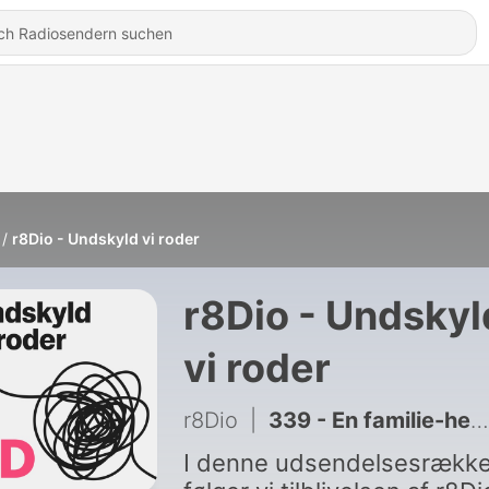
r8Dio - Undskyld vi roder
r8Dio - Undskyl
vi roder
r8Dio
|
339 - En familie-hemmelighed
I denne udsendelsesrækk