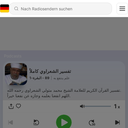
Podcasts
تفسير الشعراوي كاملاً
89 - البقرة-1
|
علم ينتفع به
تفسير القرآن الكريم للعلامة الشيخ محمد متولي الشعراوي رحمه الله.
اللهم انفعنا بعلمه وجازه عن نفعنا خيراً.
1
x
Lautstärke