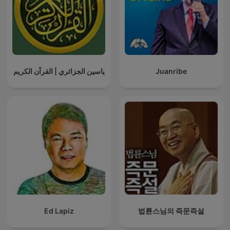
ياسين الجزائري | القرآن الكريم
Juanribe
Ed Lapiz
법륜스님의 즉문즉설