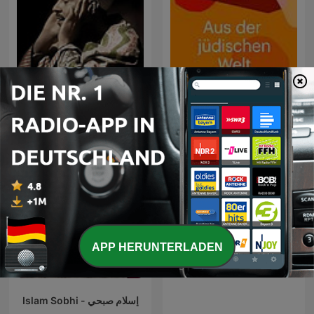
تلاوات الشيخ محمد رفعت -
Aus der jüdischen Welt
معالجة مع إزالة ضوضاء
القارئ محمود علي البنا - رواية
حفص عن عاصم - Mahmoud
Ali Albanna - Rewayat
Hafs A'n
APP HERUNTERLADEN
Islam Sobhi - إسلام صبحي