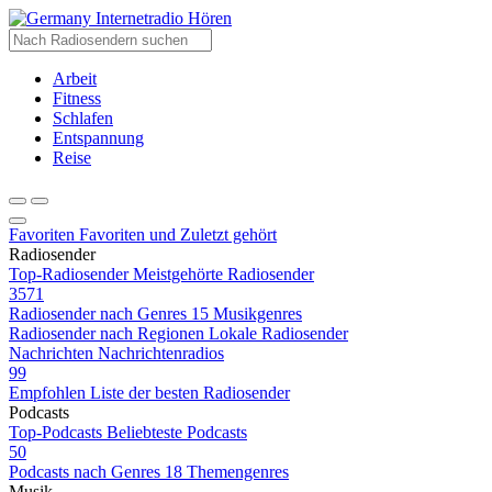
Internetradio Hören
Arbeit
Fitness
Schlafen
Entspannung
Reise
Favoriten
Favoriten und Zuletzt gehört
Radiosender
Top-Radiosender
Meistgehörte Radiosender
3571
Radiosender nach Genres
15 Musikgenres
Radiosender nach Regionen
Lokale Radiosender
Nachrichten
Nachrichtenradios
99
Empfohlen
Liste der besten Radiosender
Podcasts
Top-Podcasts
Beliebteste Podcasts
50
Podcasts nach Genres
18 Themengenres
Musik