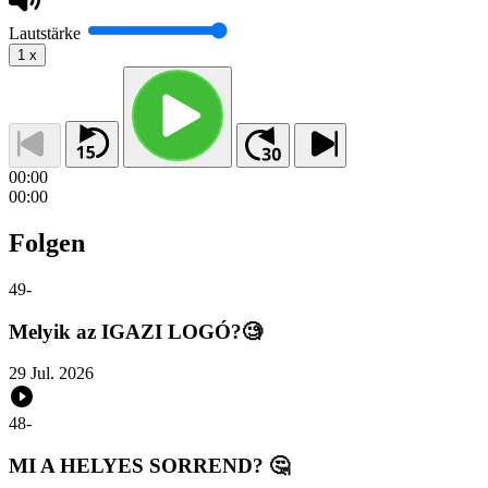
Lautstärke
1
x
00:00
00:00
Folgen
49
-
Melyik az IGAZI LOGÓ?🧐
29 Jul. 2026
48
-
MI A HELYES SORREND? 🤔