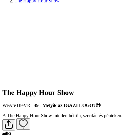
The Happy Hour Show
The Happy Hour Show
WeAreTheVR
|
49 - Melyik az IGAZI LOGÓ?🧐
A The Happy Hour Show minden hétfőn, szerdán és pénteken.