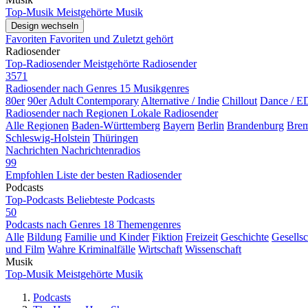
Top-Musik
Meistgehörte Musik
Design wechseln
Favoriten
Favoriten und Zuletzt gehört
Radiosender
Top-Radiosender
Meistgehörte Radiosender
3571
Radiosender nach Genres
15 Musikgenres
80er
90er
Adult Contemporary
Alternative / Indie
Chillout
Dance / 
Radiosender nach Regionen
Lokale Radiosender
Alle Regionen
Baden-Württemberg
Bayern
Berlin
Brandenburg
Bre
Schleswig-Holstein
Thüringen
Nachrichten
Nachrichtenradios
99
Empfohlen
Liste der besten Radiosender
Podcasts
Top-Podcasts
Beliebteste Podcasts
50
Podcasts nach Genres
18 Themengenres
Alle
Bildung
Familie und Kinder
Fiktion
Freizeit
Geschichte
Gesellsc
und Film
Wahre Kriminalfälle
Wirtschaft
Wissenschaft
Musik
Top-Musik
Meistgehörte Musik
Podcasts