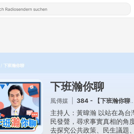
下班瀚你聊
下班瀚你聊
風傳媒
|
384 - 【下班瀚你聊】民族團結法開鍘!全民恐遭跨境鎮壓?明居正:臉書按讚也犯法?!台灣人都逃不掉中共網管新法監控?!2026-07-22 Ep.394
主持人：黃暐瀚 以站在為台灣人
民發聲，尋求事實真相的角
去探究公共政策、民生議題