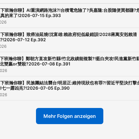
下班瀚你聊】AI重演網路泡沫?!台積電危險了?吳嘉隆:台股隨便買都賺?
真的來了!2026-07-15 Ep.393
2026
下班瀚你聊】致癌油延燒!沈富雄:賴政府犯低級錯誤!2028蔣萬安剋賴清
?!2026-07-12 Ep.392
2026
下班瀚你聊】鄭朝方直攻新竹縣!竹北政績能複製?!藍白夾攻!民進黨新竹縣
北雙贏or雙殺?2026-07-08 Ep.391
2026
下班瀚你聊】民族團結法襲台!明居正:維持現狀也有罪?!習近平堅決打擊
!七一露凶兆?!2026-07-05 Ep.390
2026
Mehr Folgen anzeigen