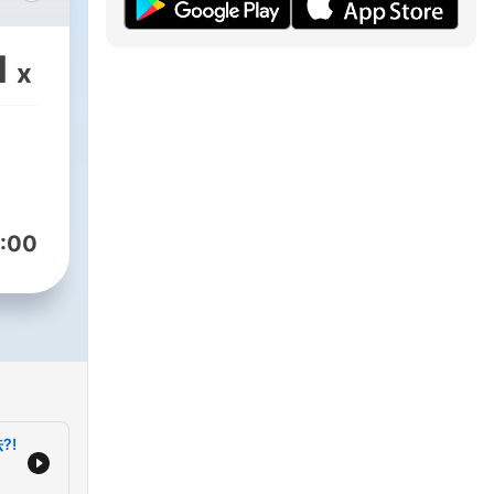
如何
能夠
1
x
在中
閱聽
治觀
藍即
:00
?!