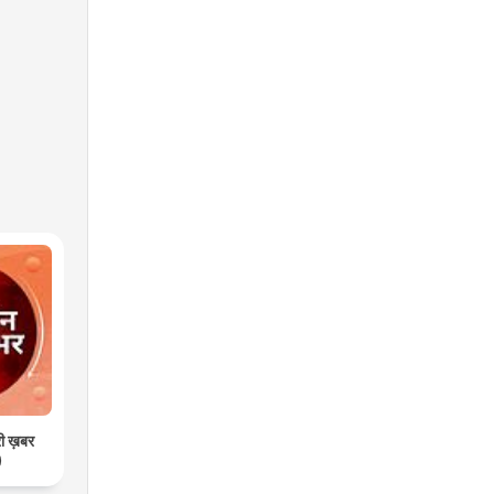
री ख़बर
)