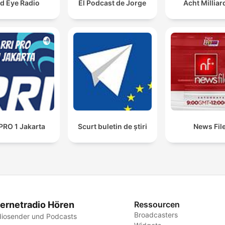
d Eye Radio
El Podcast de Jorge
Acht Millia
PRO 1 Jakarta
Scurt buletin de știri
News Fil
ternetradio Hören
Ressourcen
Broadcasters
iosender und Podcasts