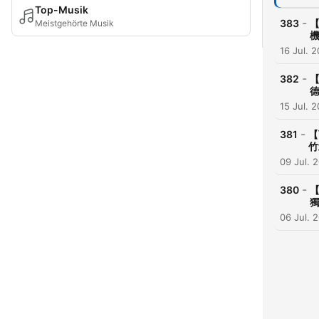
Top-Musik
-
383
【
Meistgehörte Musik
機
16 Jul. 
-
382
【
德
15 Jul. 
-
381
【
竹
09 Jul. 
-
380
【
獨
06 Jul. 