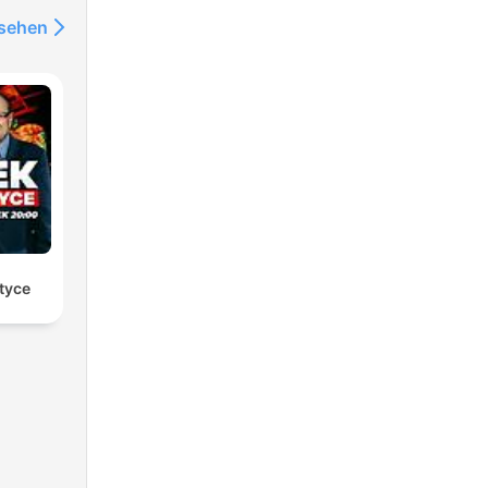
nsehen
tyce