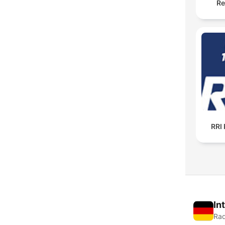
Re
RRI 
In
Rad