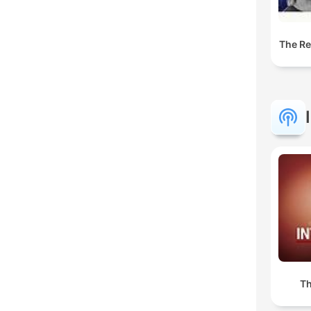
The Res
Th