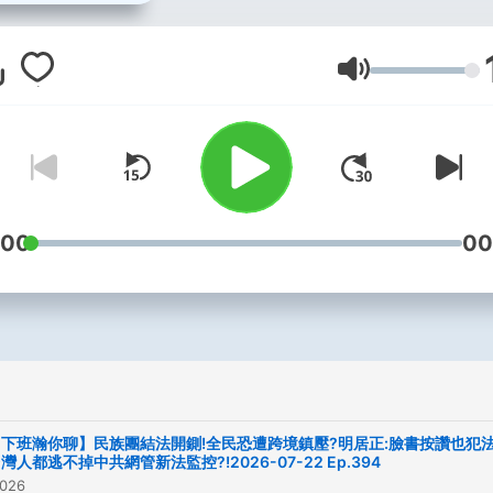
防安全等議題。與來賓討論
讓台灣能夠在中美博弈下，
得到最大利益為出發點。站
Lautstärke
立、公平、對等的立場，讓
眾能夠從中獲取最正確的政
點，而不再只是單純站在非
綠的角度去討論。 -- Hosting
provided by
SoundOn
:00
00
下班瀚你聊】民族團結法開鍘!全民恐遭跨境鎮壓?明居正:臉書按讚也犯法
灣人都逃不掉中共網管新法監控?!2026-07-22 Ep.394
2026