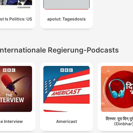
t Is Politics: US
apolut: Tagesdosis
Internationale Regierung-Podcasts
दिनभर: पूरा दिन,पू
e Interview
Americast
(Dinbhar