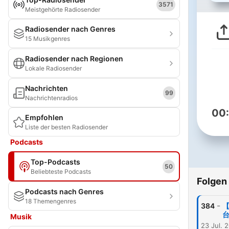
3571
Meistgehörte Radiosender
Radiosender nach Genres
15 Musikgenres
Radiosender nach Regionen
Lokale Radiosender
Nachrichten
99
Nachrichtenradios
00
Empfohlen
Liste der besten Radiosender
Podcasts
Top-Podcasts
50
Beliebteste Podcasts
Folgen
Podcasts nach Genres
18 Themengenres
-
384
【
台
Musik
23 Jul. 