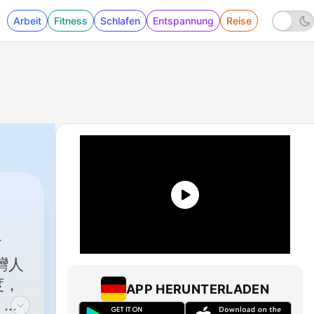
Arbeit
Fitness
Schlafen
Entspannung
Reise
度，
APP HERUNTERLADEN
、國