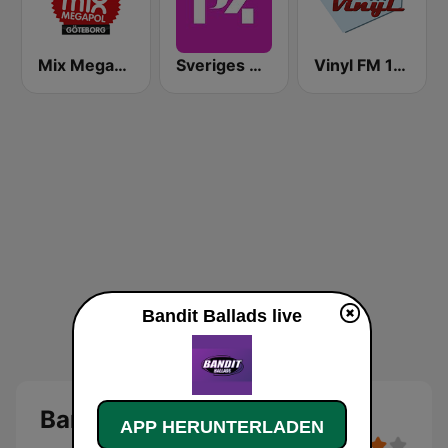
Mix Megapol Göteborg
Sveriges Radio P4 Kristianstad
Vinyl FM 107
Bandit Ballads live
Bandit Ballads
APP HERUNTERLADEN