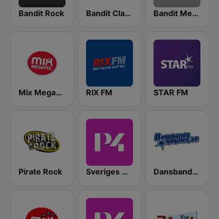
Bandit Rock
Bandit Classic Rock
Bandit Metal
Mix Megapol
RIX FM
STAR FM
Pirate Rock
Sveriges Radio P4 Göteborg
Dansbandskanalen