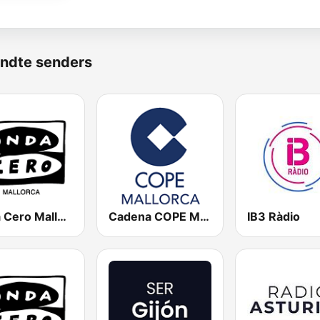
ndte senders
Onda Cero Mallorca
Cadena COPE Mallorca
IB3 Ràdio