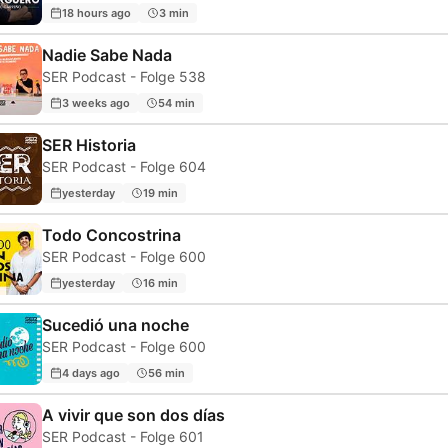
18 hours ago
3 min
Nadie Sabe Nada
SER Podcast - Folge 538
3 weeks ago
54 min
SER Historia
SER Podcast - Folge 604
yesterday
19 min
Todo Concostrina
SER Podcast - Folge 600
yesterday
16 min
Sucedió una noche
SER Podcast - Folge 600
4 days ago
56 min
A vivir que son dos días
SER Podcast - Folge 601