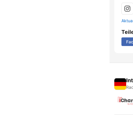
Aktua
Teil
Fa
In
Rad