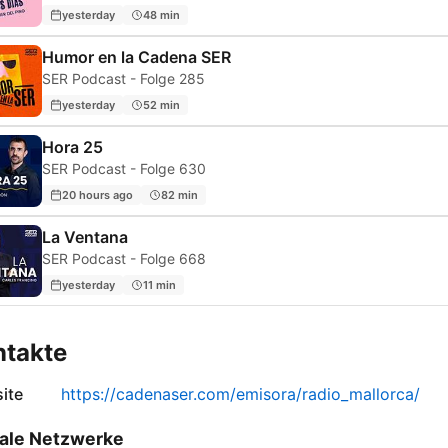
yesterday
48 min
Humor en la Cadena SER
SER Podcast - Folge 285
yesterday
52 min
Hora 25
SER Podcast - Folge 630
20 hours ago
82 min
La Ventana
SER Podcast - Folge 668
yesterday
11 min
ntakte
ite
https://cadenaser.com/emisora/radio_mallorca/
ale Netzwerke