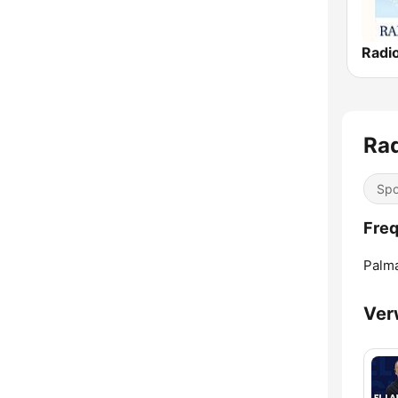
Rad
Spo
Freq
Palm
Ver