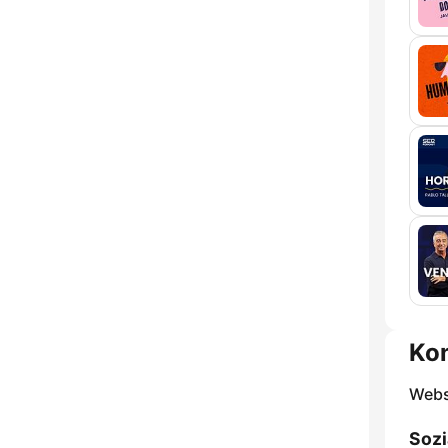
Ko
Webs
Sozi