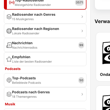
Top-Radiosender
3571
Meistgehörte Radiosender
Radiosender nach Genres
15 Musikgenres
Verwa
Radiosender nach Regionen
Lokale Radiosender
Nachrichten
99
Nachrichtenradios
Empfohlen
Liste der besten Radiosender
Podcasts
Top-Podcasts
50
Beliebteste Podcasts
Podcasts nach Genres
18 Themengenres
Musik