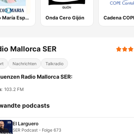
Radio María España
Onda Cero Gijón
io Mallorca SER
rt
Nachrichten
Talkradio
uenzen Radio Mallorca SER:
a:
103.2 FM
wandte podcasts
El Larguero
SER Podcast - Folge 673