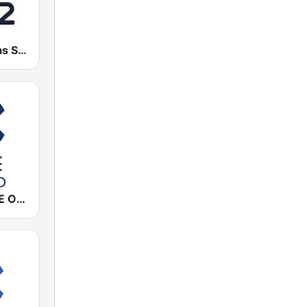
Radio Asturias SER
Cadena COPE Oviedo