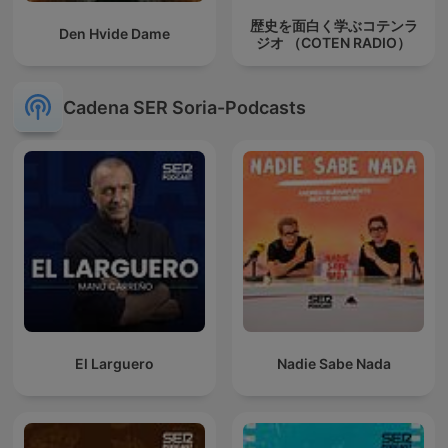
歴史を面白く学ぶコテンラ
Den Hvide Dame
ジオ （COTEN RADIO）
Cadena SER Soria-Podcasts
El Larguero
Nadie Sabe Nada