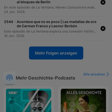
al bloqueo de Berlín
En este episodio de La Ventana, Nieves Concostrina analiza el puente aéreo sobre Berlín como un ejemplo histórico de voluntad política y cooperación internacional frente a la adversidad. A través de un relato que conecta el pasado con la actualidad, la locutora explora cómo la respuesta de las potencias aliadas ante el bloqueo de Stalin en 1948 logró sostener a la población civil de Berlín Occidental mediante una operación logística sin precedentes. El programa detalla los antecedentes de la Conferencia de Teherán, la división de Alemania en zonas de ocupación y la tensión económica provocada por la introducción del nuevo marco alemán. La narración concluye con una reflexión crítica sobre la capacidad de acción de la comunidad internacional ante crisis humanitarias contemporáneas, contrastando la eficacia del puente aéreo con la parálisis de organismos como la ONU en conflictos actuales.
24 Jun. 2026
-
2544
Acontece que no es poco | Las medallas de oro
de Carmen Franco y Leonor Borbón
Este episodio de La Ventana explora una conexión histórica y polémica entre las condecoraciones otorgadas a la familia Franco y la actual Casa Real. El relato analiza el incidente de 1978 en el que Carmen Franco fue interceptada en el aeropuerto de Barajas con 38 medallas de oro, y lo vincula con la reciente controversia sobre la entrega de la medalla de oro de Galicia a la princesa Leonor sin el debido expediente administrativo. La conversación aborda las irregularidades en los procesos de concesión de honores, la falta de transparencia en la Junta de Galicia y la responsabilidad de las instituciones en la preservación de la legalidad. El análisis incluye las repercusiones judiciales y las reacciones de figuras políticas ante lo que se describe como una falta de meritocracia en la entrega de distinciones oficiales.
18 Jun. 2026
Mehr Folgen anzeigen
Alle ansehen
Mehr Geschichte-Podcasts