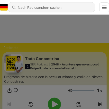
Podcasts
Todo Concostrina
SER Podcast
|
2548 - Acontece que no es poco |
Felipe II pide la mano del Isabel I
Programa de historia con la peculiar mirada y estilo de Nieves
Concostrina.
1
x
Lautstärke