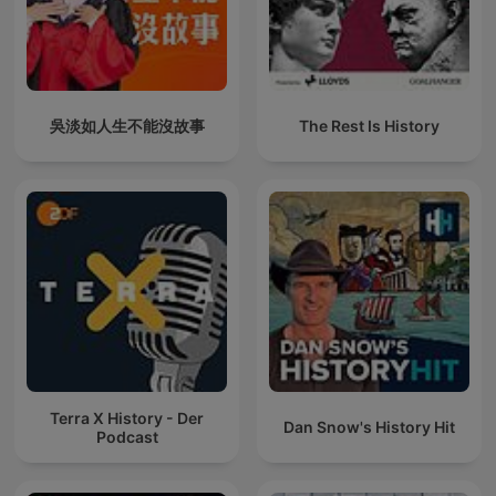
吳淡如人生不能沒故事
The Rest Is History
Terra X History - Der
Dan Snow's History Hit
Podcast