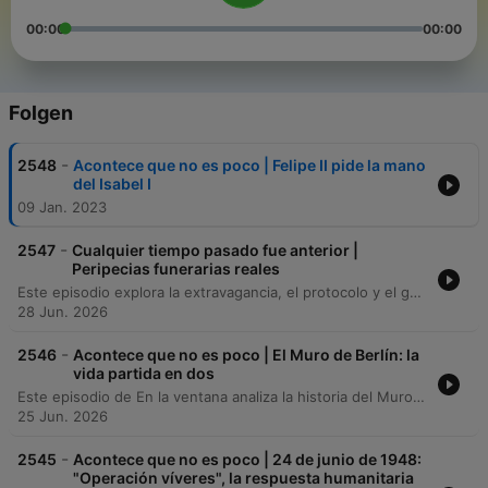
00:00
00:00
Folgen
-
2548
Acontece que no es poco | Felipe II pide la mano
del Isabel I
09 Jan. 2023
-
2547
Cualquier tiempo pasado fue anterior |
Peripecias funerarias reales
Este episodio explora la extravagancia, el protocolo y el gasto excesivo de los funerales de la monarquía española, analizando cómo reyes como Carlos II, Felipe II y Felipe IV utilizaban la pompa para proyectar poder, a menudo a costa del erario público. Se detallan costumbres como el uso de hábitos religiosos para simular humildad y la transición hacia el embalsamamiento para prolongar la exhibición de los cadáveres. Asimismo, el programa aborda hallazgos arqueológicos en una necrópolis bizantina en Alicante, revelando la presencia de la peste de Justiniano, y narra los detalles caóticos y poco higiénicos del fallecimiento de Felipe V. El episodio concluye con una reflexión sobre la música fúnebre y la historia de la canción 'Candle in the Wind'.
28 Jun. 2026
-
2546
Acontece que no es poco | El Muro de Berlín: la
vida partida en dos
Este episodio de En la ventana analiza la historia del Muro de Berlín, partiendo de una reflexión sobre la actual tendencia global hacia la construcción de fronteras y muros. Los locutores recorren los antecedentes políticos tras la Segunda Guerra Mundial, la división de Alemania en dos estados con ideologías opuestas y el papel de la Unión Soviética en la creación de la República Democrática Alemana. El relato detalla el proceso de construcción del muro en agosto de 1961, la separación abrupta de familias y la vida bajo la vigilancia de la Stasi. Se exploran las consecuencias humanas de la división, desde los intentos de fuga y las muertes en la frontera hasta la caída inesperada del muro en noviembre de 1989, concluyendo con una reflexión sobre la importancia de la memoria histórica.
25 Jun. 2026
-
2545
Acontece que no es poco | 24 de junio de 1948:
"Operación víveres", la respuesta humanitaria