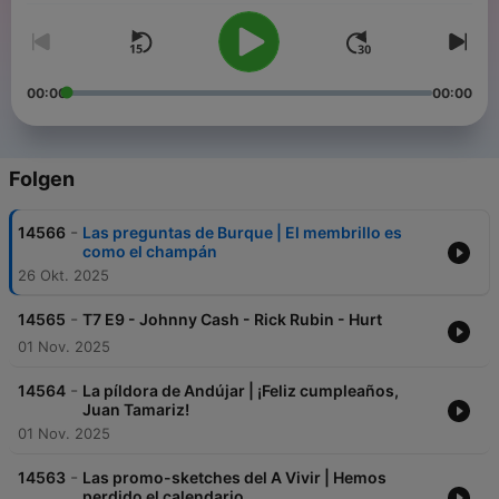
00:00
00:00
Folgen
-
14566
Las preguntas de Burque | El membrillo es
como el champán
26 Okt. 2025
-
14565
T7 E9 - Johnny Cash - Rick Rubin - Hurt
01 Nov. 2025
-
14564
La píldora de Andújar | ¡Feliz cumpleaños,
Juan Tamariz!
01 Nov. 2025
-
14563
Las promo-sketches del A Vivir | Hemos
perdido el calendario