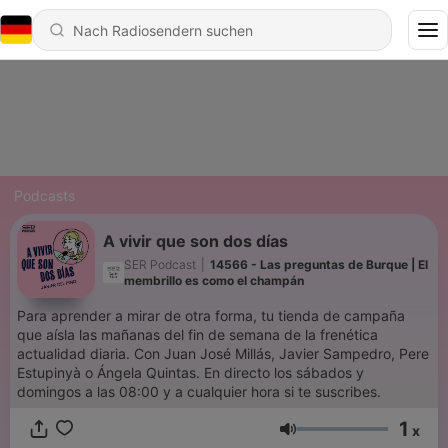
Podcasts
A vivir que son dos días
SER Podcast
|
14566 - Las preguntas de Burque | El
membrillo es como el champán
Para aprender a mirar de otra forma, tu tienda de campaña
que aísla las mañanas del fin de semana de la frenética
actualidad diaria. Con Juan José Millás, Javier Sampedro, Pere
Estupinyà o Ángela Quintas. En directo los sábados y
domingos a las 08:00 y a cualquier hora si te suscribes.
1
x
Lautstärke