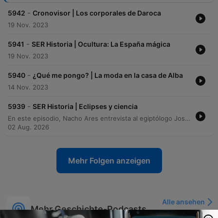
-
5942
Cronovisor | Los corporales de Daroca
19 Nov. 2023
-
5941
SER Historia | Ocultura: La España mágica
19 Nov. 2023
-
5940
¿Qué me pongo? | La moda en la casa de Alba
14 Nov. 2023
-
5939
SER Historia | Eclipses y ciencia
En este episodio, Nacho Ares entrevista al egiptólogo José Luis sobre la arqueoastronomía, explorando cómo las civilizaciones antiguas utilizaban la observación de los astros para fines religiosos y agrarios en monumentos como Stonehenge o las taulas de Menorca. Se analizan los métodos científicos para estudiar estas alineaciones y la evolución del conocimiento astronómico, desde los presagios antiguos hasta hitos modernos como la confirmación de la relatividad mediante eclipses. Posteriormente, el físico Pablo Arias rinde homenaje al legado de Carl Sagan y su impacto en la divulgación científica. El programa también aborda conceptos de cosmología, la importancia de la espectroscopía en el descubrimiento del helio y la expectativa por el eclipse solar que ocurrirá en Palencia en agosto de 202<0xC2>6.
02 Aug. 2026
Mehr Folgen anzeigen
Alle ansehen
Mehr Geschichte-Podcasts