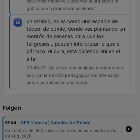
oscuridad medieval utilizando la arquitectura
gótica como prueba de esplendor.
un retablo, es es como una especie de
tebeo, de cómic, donde vas plantando un
montón de escenas para que los
feligreses... puedan interpretar lo que el
párroco, el cura, está diciendo ahí en el
altar
00:45:27 · Se utiliza una analogía moderna para
explicar la función pedagógica del arte sacro
ante una población analfabeta.
Folgen
-
5944
SER Historia | Catedral de Toledo
Con motivo del 800 aniversario de la primera piedra de la Catedral de Toledo, este programa recorre su historia desde las épocas visigoda y musulmana hasta sus tesoros artísticos. A través de un viaje por sus reliquias sagradas, elementos arquitectónicos como el Transparente y el retablo de Cisneros, y entrevistas con expertos e historiadores, se explora la riqueza del patrimonio y el simbolismo de la luz en el arte gótico. El episodio profundiza en la importancia de la sede primada y cómo elementos como las vidrieras y los retablos funcionaban como herramientas didácticas. Se analiza la conexión indisoluble entre la catedral y la ciudad de Toledo, explorando su evolución constante como un organismo vivo a través de los siglos.
09 Aug. 2026