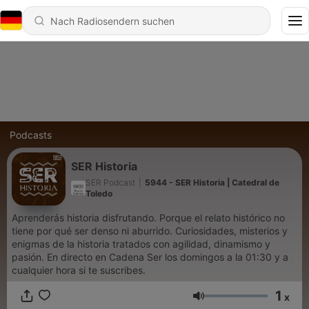
Podcasts
SER Historia
SER Podcast
|
5944 - SER Historia | Catedral de
Toledo
Aprenderás historia disfrutando. Porque el relato histórico no
tiene por qué ser denso ni aburrido. Curiosidades, misterios y
enigmas de la historia tratados con agilidad, dinamismo y
pasión. En directo en Cadena Ser los domingos a la 01:30 y a
cualquier hora si te suscribes.
1
x
Lautstärke