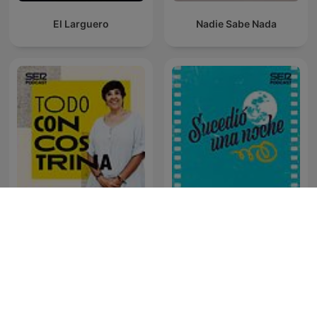
El Larguero
Nadie Sabe Nada
Todo Concostrina
Sucedió una noche