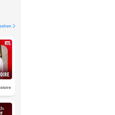
nsehen
istoire