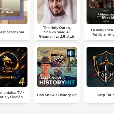
The Holy Quran,
La Venganza 
jest četvrtkom
Sheikh Saad Al
Terrible (ofic
Ghamdi | القران الكريم
سعد الغامدي
mentales TV -
Dan Snow's History Hit
Harp Tarih
oria y Ficción