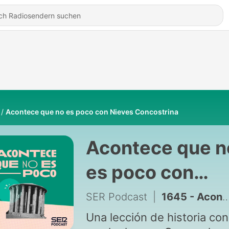
Acontece que no es poco con Nieves Concostrina
Acontece que n
es poco con
Nieves
SER Podcast
|
1645 - Acontece que no es poco | En España no se juega
Concostrina
Una lección de historia con