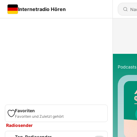
Internetradio Hören
Podcasts
Favoriten
Favoriten und Zuletzt gehört
Radiosender
Top-Radiosender