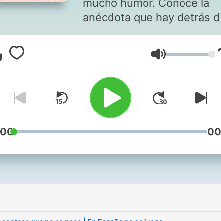
mucho humor. Conoce la
anécdota que hay detrás d
cada efeméride gracias al
podcast de Nieves
Lautstärke
Concostrina. En directo en
Ventana de lunes a jueves 
las 19:00 y a cualquier hora
te suscribes.
:00
00