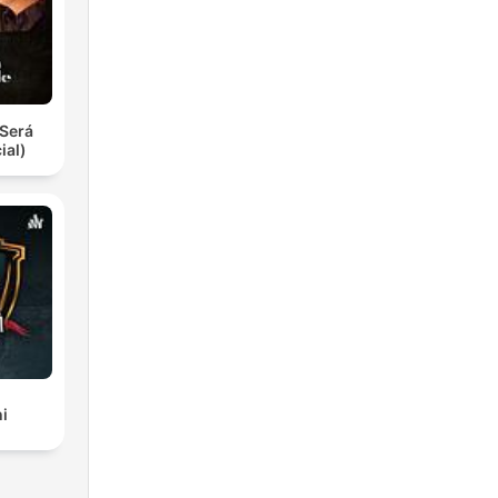
Será
ial)
i