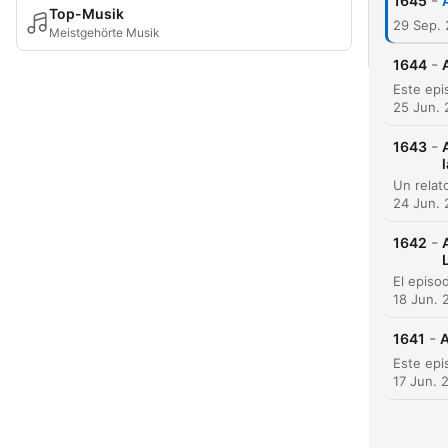
-
1645
Top-Musik
29 Sep.
Meistgehörte Musik
-
1644
25 Jun.
-
1643
24 Jun.
-
1642
18 Jun. 
-
1641
A
17 Jun. 