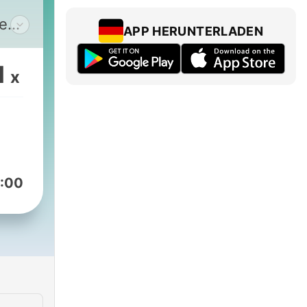
e
APP HERUNTERLADEN
1
x
 La
a
 si
:00