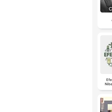
Ef
Niba