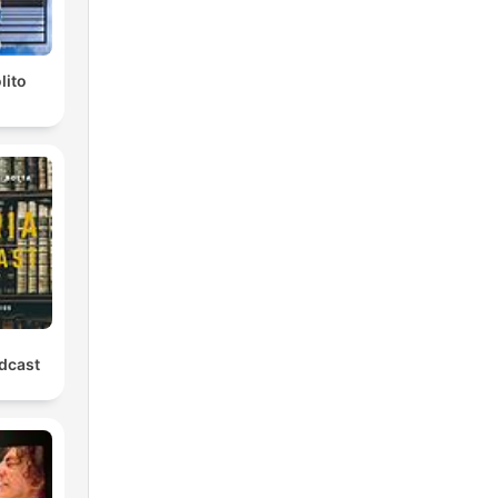
lito
odcast