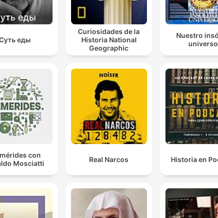
Curiosidades de la
Nuestro insó
Суть еды
Historia National
universo
Geographic
emérides con
Real Narcos
Historia en P
ldo Mosciatti