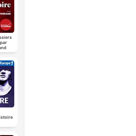
ssiers
 par
and
istoire