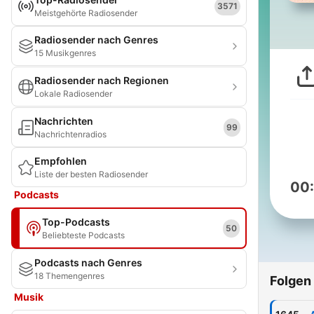
3571
Meistgehörte Radiosender
Radiosender nach Genres
15 Musikgenres
Radiosender nach Regionen
Lokale Radiosender
Nachrichten
99
Nachrichtenradios
Empfohlen
Liste der besten Radiosender
00
Podcasts
Top-Podcasts
50
Beliebteste Podcasts
Podcasts nach Genres
18 Themengenres
Folgen
Musik