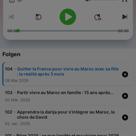
x
https://entreprendremaroc.com 👉 Préparez dès aujourd'hui
Lautstärke
votre avenir au Maroc et transformez votre rêve en réalité !
00:00
00:00
Folgen
-
104
Quitter la France pour vivre au Maroc avec sa fille
: la réalité après 3 mois
08 Mai 2026
-
103
Partir vivre au Maroc en famille : 15 ans après…
20 Mär. 2026
-
102
Apprendre la darija pour s’intégrer au Maroc, le
choix de David
02 Jan. 2026
-
101
Bilan 2025 : ce que j’arrête et ma vision pour 2026