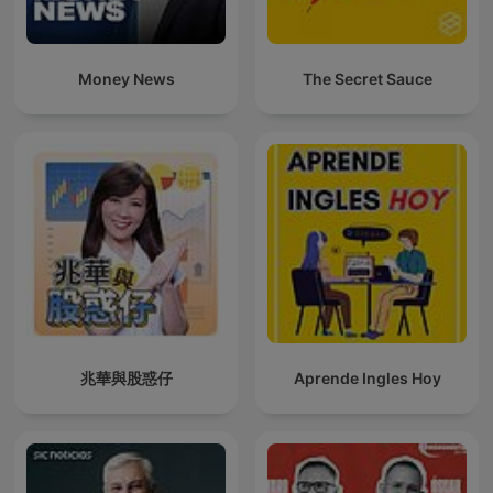
Money News
The Secret Sauce
兆華與股惑仔
Aprende Ingles Hoy