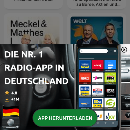
zu Börse, Aktien und
Geldanlage
Deffner und Zschäpitz –
Meckel & Matthes
Der Wirtschafts-Talk von
WELT
APP HERUNTERLADEN