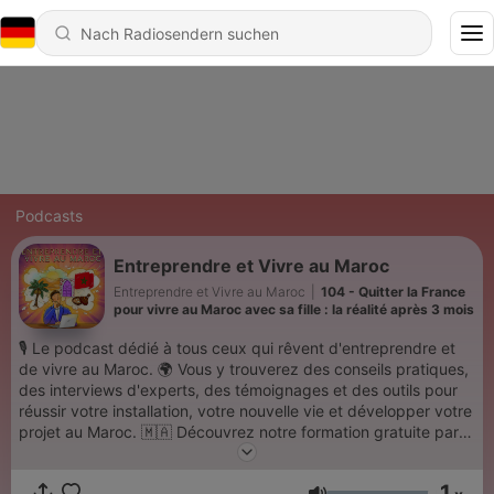
Podcasts
Entreprendre et Vivre au Maroc
Entreprendre et Vivre au Maroc
|
104 - Quitter la France
pour vivre au Maroc avec sa fille : la réalité après 3 mois
🎙️ Le podcast dédié à tous ceux qui rêvent d'entreprendre et
de vivre au Maroc. 🌍 Vous y trouverez des conseils pratiques,
des interviews d'experts, des témoignages et des outils pour
réussir votre installation, votre nouvelle vie et développer votre
projet au Maroc. 🇲🇦 Découvrez notre formation gratuite par
e-mail (7 jours, 1 conseil par jour) pour éviter les erreurs
courantes et démarrer au Maroc avec succès :
1