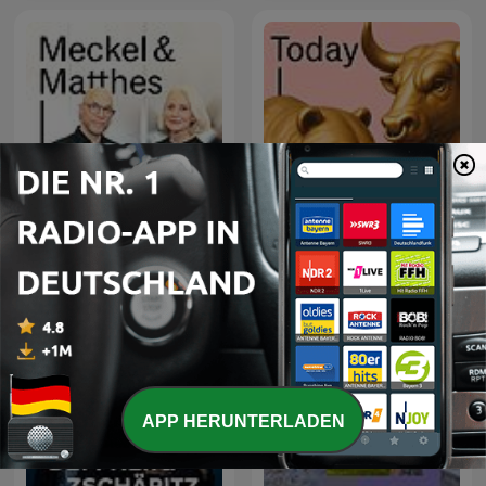
Handelsblatt Today – Der
Meckel & Matthes
Finanzpodcast mit News
zu Börse, Aktien und
Geldanlage
APP HERUNTERLADEN