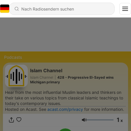
Podcasts
Islam Channel
Islam Channel
|
428 - Progressive El-Sayed wins
Michigan primary
Hear from the most influential Muslim leaders and thinkers on
their take on various topics from classical Islamic teachings to
today's contemporary issues.
Hosted on Acast. See
acast.com/privacy
for more information.
1
x
Lautstärke