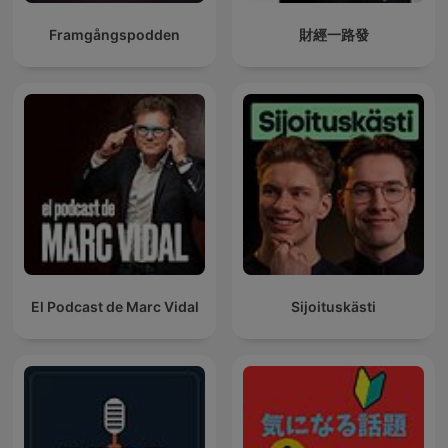
Framgångspodden
財經一路發
El Podcast de Marc Vidal
Sijoituskästi