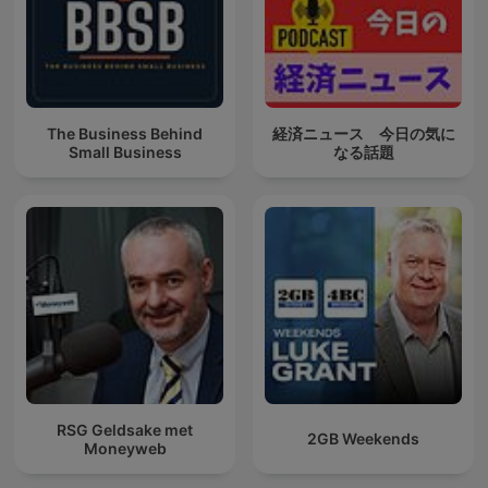
The Business Behind
経済ニュース 今日の気に
Small Business
なる話題
RSG Geldsake met
2GB Weekends
Moneyweb