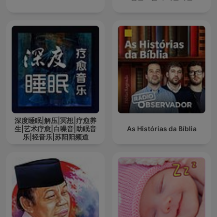
深度睡眠|解压|冥想|疗愈养
生|艺术疗愈|白噪音|助眠音
As Histórias da Bíblia
乐|轻音乐|苏阳阳频道