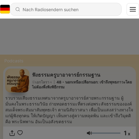
Podcasts
ฟังธรรมครูบาอาจารย์กรรมฐาน
☉เอกโหรา♃
|
48 - นอกเหนือเปลือกนอก: เข้าถึงพุทธภาวะโดย
ไม่ต้องพึ่งพิงพิธีกรรม
รวบรวมเสียงธรรมเทศนาจากครูบาอาจารย์สายพระกรรมฐาน ผู้
มั่นคงในพระธรรมวินัย ถ่ายทอดธรรมะที่ตรงต่อพระสัจธรรมขององค์
สมเด็จพระสัมมาสัมพุทธเจ้า ตามนิสัยวาสนา เพื่อเป็นแสงสว่างทางใจ
แก่ผู้ฟังทุกคน ให้เกิดปัญญา เห็นทางสู่ความหลุดพ้น และเข้าถึงวิมุตติ
คือ พระนิพพาน อันเป็นอสังขตธรรม
1
x
Lautstärke