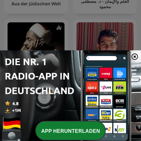
العلم والإيمان - د. مصطفى
Aus der jüdischen Welt
محمود
تلاوات الشيخ محمد رفعت -
Islam Sobhi - إسلام صبحي
معالجة مع إزالة ضوضاء
APP HERUNTERLADEN