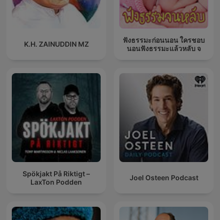
ฟังธรรมะก่อนนอน ใครชอบ
K.H. ZAINUDDIN MZ
นอนฟังธรรมะแล้วหลับ จ
Spökjakt På Riktigt –
Joel Osteen Podcast
LaxTon Podden