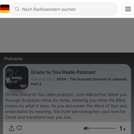
Podcasts
Grace to You Radio Podcast
Grace to You
|
5834 - The Scorned Servant of Jehovah,
Part 2
On the Grace to You radio podcast, John MacArthur takes you
through Scripture verse by verse, showing you what the Bible
means by what it says. As you encounter the Word of God and
understand its meaning, the truth will strengthen your love for
Christ and transform how you live.
1
x
Lautstärke