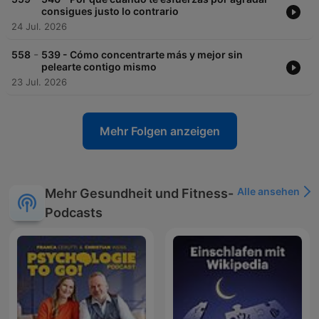
¿Te apuntas?
consigues justo lo contrario
24 Jul. 2026
Conviértete en un supporter de este podcast:
-
558
539 - Cómo concentrarte más y mejor sin
https://www.spreaker.com/podcast/ideas-para-vivir-mejor-
pelearte contigo mismo
-5343176/support
.
23 Jul. 2026
Mehr Folgen anzeigen
Alle ansehen
Mehr Gesundheit und Fitness-
Podcasts