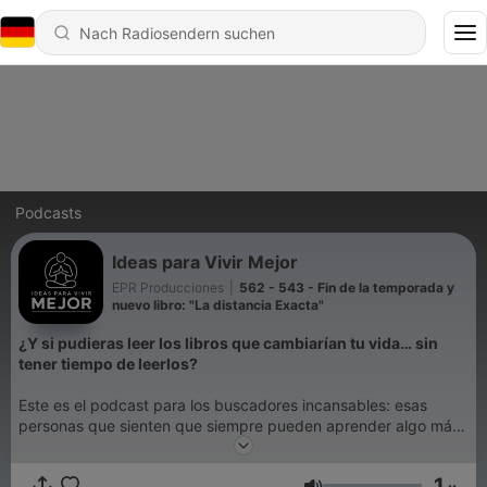
Podcasts
Ideas para Vivir Mejor
EPR Producciones
|
562 - 543 - Fin de la temporada y
nuevo libro: "La distancia Exacta"
¿Y si pudieras leer los libros que cambiarían tu vida… sin
tener tiempo de leerlos?
Este es el podcast para los buscadores incansables: esas
personas que sienten que siempre pueden aprender algo más,
crecer un poco más y vivir mejor, pero que no siempre
encuentran el rato para sentarse con un libro.
1