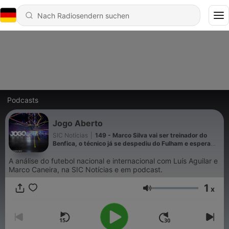
Podcasts
Jogo Aberto
SIC Notícias
|
149 - Marco Silva vai ser treinador do
Benfica, o técnico já se despediu do Fulham e espera
pelas eleições do Real Madrid para começar a trabalhar
na Luz. Foi o passo certo dos encarnados?
A análise do futebol nacional e internacional com Luís Aguilar e
Marco Caneira, na SIC Notícias e em podcast.
1
x
Lautstärke