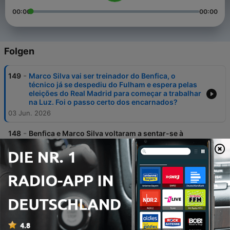
00:00
00:00
Folgen
-
149
Marco Silva vai ser treinador do Benfica, o
técnico já se despediu do Fulham e espera pelas
eleições do Real Madrid para começar a trabalhar
na Luz. Foi o passo certo dos encarnados?
03 Jun. 2026
-
148
Benfica e Marco Silva voltaram a sentar-se à
mesa para negociar depois de alguns impasses
que podiam ter deitado tudo a perder. Estará
perto o acordo?
01 Jun. 2026
-
147
José Mourinho já terá contrato assinado com o
Real Madrid. O que se segue na Luz?
29 Mai 2026