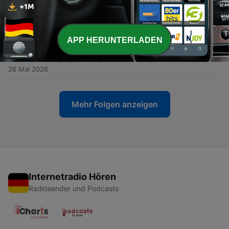
-
146
Continua o bate-boca entre André Villas-Boas e
Frederico Varandas. Quem tem razão?
28 Mai 2026
-
APP HERUNTERLADEN
145
Afinal José Mourinho tem até 6ª feira para
decidir se fica ou sai do Benfica. Será esta
cláusula prejudicial para o clube da Luz?
26 Mai 2026
Mehr Folgen anzeigen
Internetradio Hören
Radiosender und Podcasts