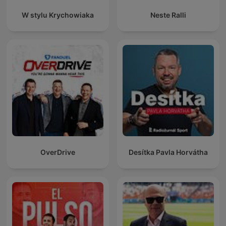
W stylu Krychowiaka
Neste Ralli
OverDrive
Desítka Pavla Horvátha