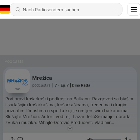
Podcasts
Mrežica
podcast.rs
|
7 - Ep.7 | Dino Rađa
Prvi pravi košarkaški podkast na Balkanu. Razgovori sa bivšim
i sadašnjim košarkašima, košarkašicama, trenerima i drugim
poznatim ličnostima o sportu koji je omiljen svim balkancima.
Slušajte Mrežicu. Autor i voditelj: Lazar JelićSnimanje, obrada
zvuka i muzika: Mihajlo Đorović Producent: Vladimir
RadinovićProdukcija: podcast.rs
1