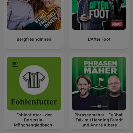
Bergfreundinnen
L'After Foot
Fohlenfutter – der
Phrasenmäher - Fußball
Borussia-
Talk mit Henning Feindt
Mönchengladbach-
und André Albers
Podcast der RP