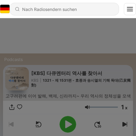
Podcasts
[KBS] 다큐멘터리 역사를 찾아서
KBS
|
1321 - 제 1531편 - 효종과 송시열의 기해 독대(己亥獨
對)
고구려편에 이어 발해, 백제, 신라까지~ 우리 역사의 정체성을 모색
1
x
Lautstärke