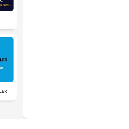
с
SLER