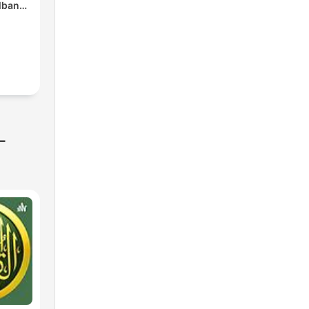
lbanna
s A'n
-