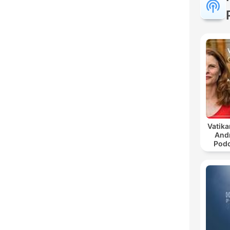
Vatika
And
Podc