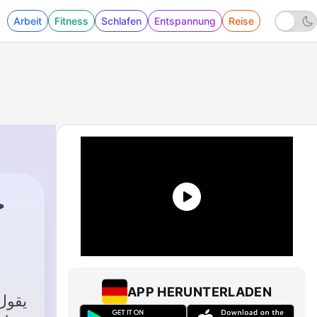
Arbeit
Fitness
Schlafen
Entspannung
Reise
خ
ال
6 - خواطر الامام ││ سورة البقره ││من الاية 9 الى الاية 13
|
خ محمد متولي الشعراوي
APP HERUNTERLADEN
يقول