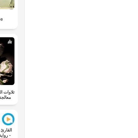
le
تلاوات -
معالجة
روا -