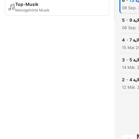
-
6
Top-Musik
08 Sep.
Meistgehörte Musik
-
5
08 Sep.
-
4
15 Mai 
-
3
14 Mär. 
-
2
12 Mär. 