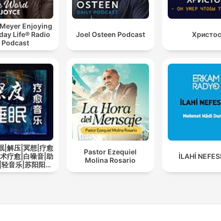
 Meyer Enjoying
day Life® Radio
Joel Osteen Podcast
Христо
Podcast
眠|解压|冥想|疗愈
Pastor Ezequiel
艺术疗愈|白噪音|助
İLAHİ NEFE
Molina Rosario
|轻音乐|苏阳阳频
道