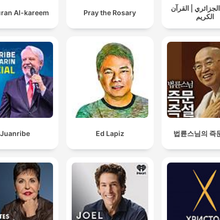
لجزائري | القرآن
ran Al-kareem
Pray the Rosary
الكريم
Juanribe
Ed Lapiz
법륜스님의 즉