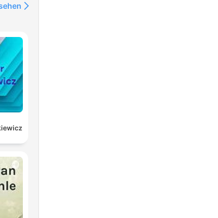
nsehen
kiewicz