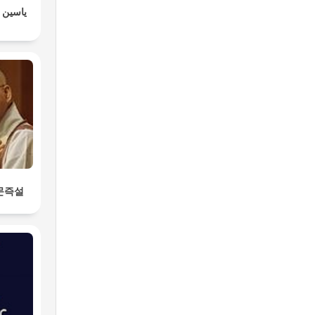
ياسين ا
문즉설