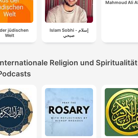
Mahmoud Ali A
- Rewayat Haf
der jüdischen
Islam Sobhi - إسلام
Welt
صبحي
Internationale Religion und Spiritualität
Podcasts