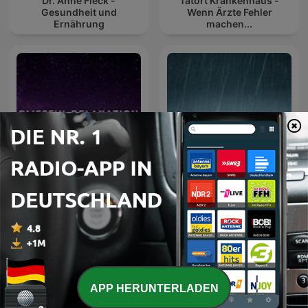
Dr. Anne Fleck -
Tatort Krankenhaus -
Gesundheit und
Wenn Ärzte Fehler
Ernährung
machen...
Sleep Meditation Music -
Sleep Sounds: Sounds for
Relaxing Music for Sleep,
Sleep & Relaxation
Meditation & Relaxation
APP HERUNTERLADEN