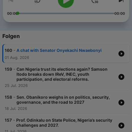
00:00
00:00
Folgen
-
160
A chat with Senator Onyekachi Nwaebonyi
01 Aug. 2026
-
159
Can Nigeria trust its elections again? Samson
Itodo breaks down IReV, INEC, youth
participation, and electoral reforms.
25 Jul. 2026
-
158
Sen. Obanikoro weighs in on politics, security,
governance, and the road to 2027
18 Jul. 2026
-
157
Prof. Odinkalu on State Police, Nigeria’s security
challenges and 2027.
11 Jul. 2026