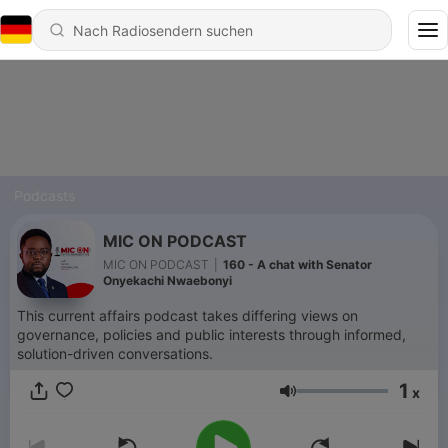
Podcasts
MIC ON PODCAST
MIC ON PODCAST
|
160 - A chat with Senator
Onyekachi Nwaebonyi
This current affairs podcast takes differing views on
governance, policies and public interests through informed,
solution-driven conversations.
1
x
Lautstärke