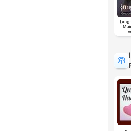
{unge
Mei
v