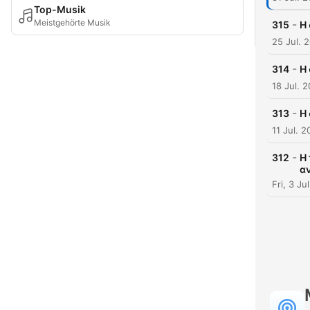
Top-Musik
Meistgehörte Musik
-
315
Η 
25 Jul. 
-
314
Η 
18 Jul. 
-
313
Η 
11 Jul. 
-
312
H 
α
Fri, 3 J