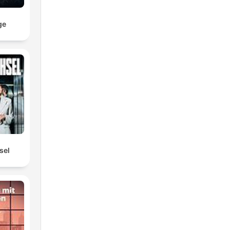
ge
sel