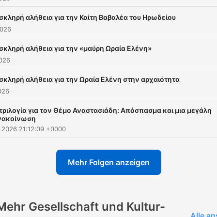
σκληρή αλήθεια για την Καίτη Βαβαλέα του Ηρωδείου
2026
σκληρή αλήθεια για την «μαύρη Ωραία Ελένη»
2026
σκληρή αλήθεια για την Ωραία Ελένη στην αρχαιότητα
2026
τριλογία για τον Θέμο Αναστασιάδη: Απόσπασμα και μια μεγάλη
νακοίνωση
ul 2026 21:12:09 +0000
Mehr Folgen anzeigen
Mehr Gesellschaft und Kultur-
Alle a