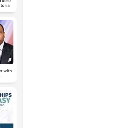
rbero
toria
er with
.