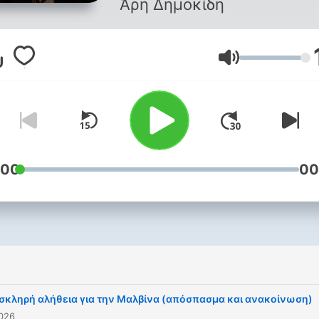
Άρη Δημοκίδη
Lautstärke
:00
00
 σκληρή αλήθεια για την Μαλβίνα (απόσπασμα και ανακοίνωση)
2026