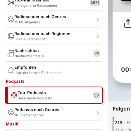
3571
Meistgehörte Radiosender
Radiosender nach Genres
15 Musikgenres
Radiosender nach Regionen
Lokale Radiosender
Nachrichten
99
Nachrichtenradios
Empfohlen
00
Liste der besten Radiosender
Podcasts
Top-Podcasts
50
Beliebteste Podcasts
Folgen
Podcasts nach Genres
18 Themengenres
-
316
H
Musik
31 Jul. 