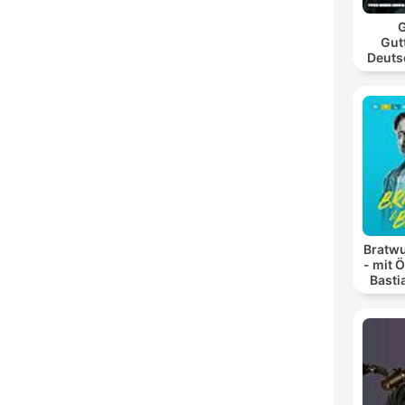
G
Gut
Deuts
Bratwu
- mit 
Basti