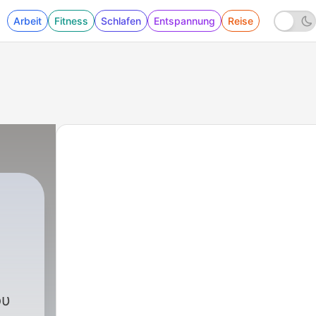
Arbeit
Fitness
Schlafen
Entspannung
Reise
|
316 - H σκληρή αλήθεια για την Μ
ου