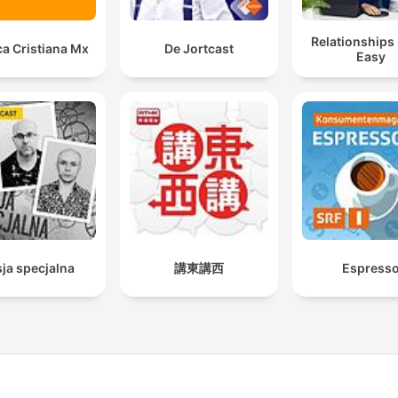
Relationships
a Cristiana Mx
De Jortcast
Easy
ja specjalna
講東講西
Espress