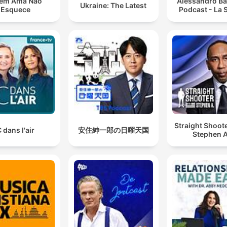
em Ama Não
Alessandro Ba
Ukraine: The Latest
Esquece
Podcast - La S
Straight Shoot
 dans l'air
安住紳一郎の日曜天国
Stephen A