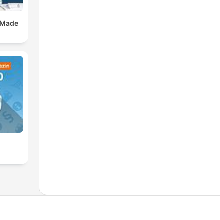
 Made
o