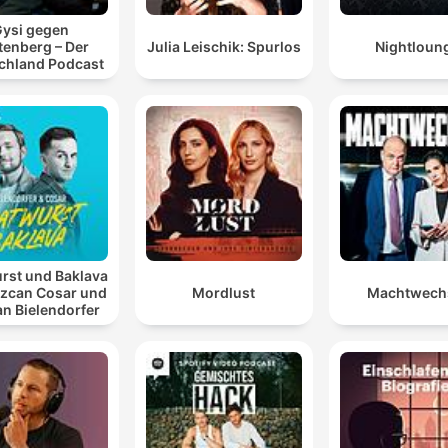
ysi gegen
tenberg – Der
Julia Leischik: Spurlos
Nightloun
chland Podcast
rst und Baklava
Özcan Cosar und
Mordlust
Machtwech
an Bielendorfer