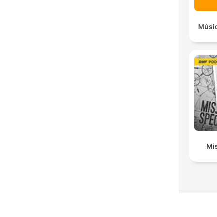
Músic
Mis