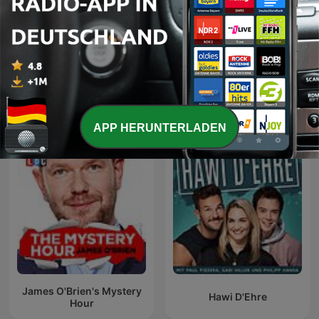
Kaulitz Hills - Senf aus
Kalk & Welk - Die
Hollywood
fabelhaften Boomer Boys
Internationale Komödien-Podcasts
APP HERUNTERLADEN
James O'Brien's Mystery
Hawi D'Ehre
Hour