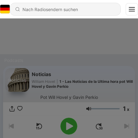
Podcasts
Noticias
William Hovel
|
1 - Las Noticias de la Ultima hora pot Will
Hovel y Gavin Perkio
Pot Will Hovel y Gavin Perkio
1
x
Lautstärke