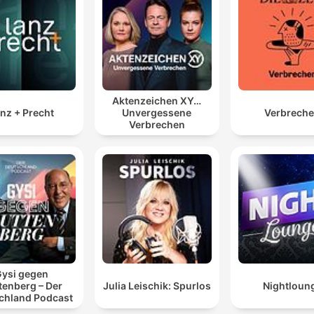
Aktenzeichen XY…
nz + Precht
Unvergessene
Verbrech
Verbrechen
ysi gegen
tenberg – Der
Julia Leischik: Spurlos
Nightloun
chland Podcast