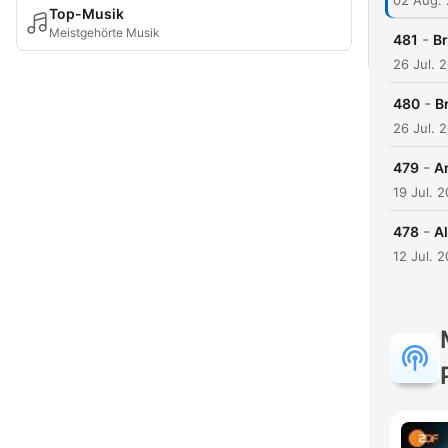
02 Aug.
Top-Musik
Meistgehörte Musik
-
481
B
26 Jul. 
-
480
B
26 Jul. 
-
479
A
19 Jul. 
-
478
Al
12 Jul. 