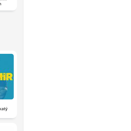
n
katý