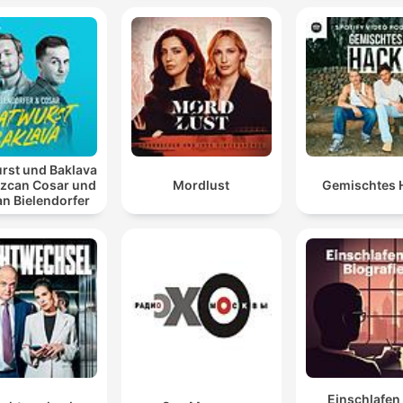
rst und Baklava
Özcan Cosar und
Mordlust
Gemischtes 
an Bielendorfer
Einschlafen