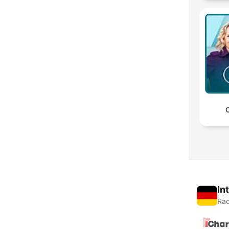
C
In
Rad