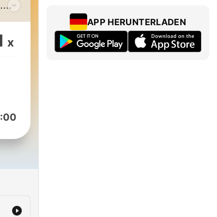
.
am
APP HERUNTERLADEN
ibt
1
x
 oft
a
e
:00
0