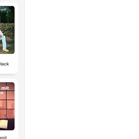
Hack
 mit