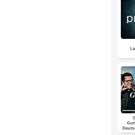
La
G
Gut
Deuts