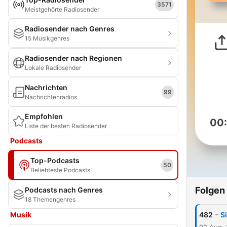
3571
Meistgehörte Radiosender
Radiosender nach Genres
15 Musikgenres
Radiosender nach Regionen
Lokale Radiosender
Nachrichten
99
Nachrichtenradios
Empfohlen
00
Liste der besten Radiosender
Podcasts
Top-Podcasts
50
Beliebteste Podcasts
Folgen
Podcasts nach Genres
18 Themengenres
-
Musik
482
S