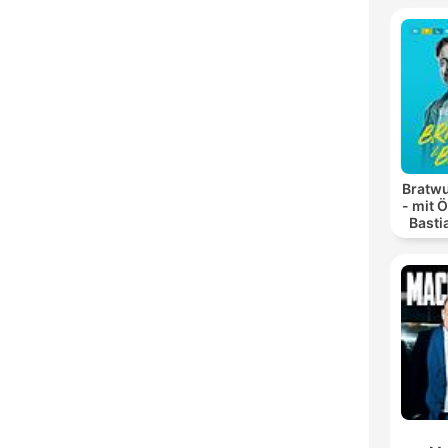
Bratwu
- mit 
Basti