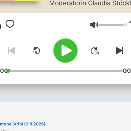
Moderatorin Claudia Stöckl
Für alle, die die Sendung 
Sonntag versäumt haben, g
Lautstärke
es im "Frühstück bei mir"-
Podcast das gesamte
Gespräch zum Nachhören -
sogar mit zusätzlichen
Interviewteilen, von Claudi
Stöckl extra produziert. All
:00
00
Podcasts von Ö3 sind aus
rechtlichen Gründen nur 3
Tage verfügbar.
imone Stribl (2.8.2026)