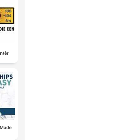
ntêr
 Made