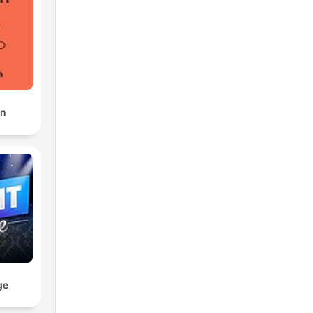
en
ge