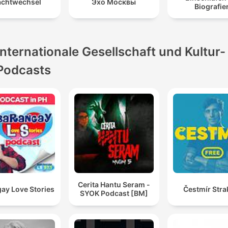
chtwechsel
Эхо Москвы
Biografie
Internationale Gesellschaft und Kultur-
Podcasts
Cerita Hantu Seram -
ay Love Stories
Čestmír Stra
SYOK Podcast [BM]