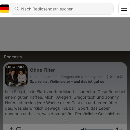
Podcasts
Ohne Filter
Hosted by Michael Gregoritsch & Johnny Hofer
|
21 - #21
Spanien ist Weltmeister – und das ist gut so
Kein Skript, kein Blatt vor dem Mund – nur echte Gespräche bei
einem guten Kaffee. Michi „Gregerl“ Gregoritsch und Johnny
Hofer laden sich jede Woche einen Gast ein und reden über
das, was sie wirklich bewegt: Fußball, Sport, das Leben
daneben und alles, was dazugehört. Persönliche Geschichten,
ehrliche Meinungen und der ein oder andere Schmäh – so wie
man eben redet, wenn die Kamera eigentlich aus sein könnte.
1