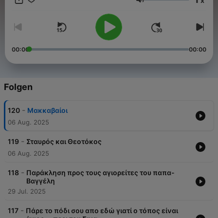
x
ανάρτησης και του ομιλητού. Το Podcast αυτό δημιουργήθηκε
Lautstärke
μετά από άδεια του π. Ευαγγέλου Παπανικολάου και κάτω
από συγκεκριμένους όρους.
00:00
00:00
Folgen
-
120
Μακκαβαίοι
06 Aug. 2025
-
119
Σταυρός και Θεοτόκος
06 Aug. 2025
-
118
Παράκληση προς τους αγιορείτες του παπα-
Βαγγέλη
29 Jul. 2025
-
117
Πάρε το πόδι σου απο εδώ γιατί ο τόπος είναι