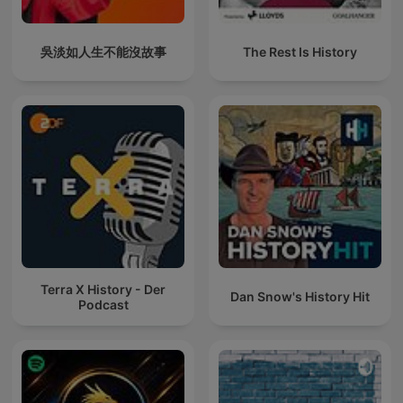
吳淡如人生不能沒故事
The Rest Is History
Terra X History - Der
Dan Snow's History Hit
Podcast