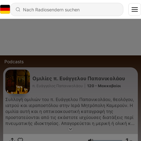
Podcasts
Ομιλίες π. Ευάγγελου Παπανικολάου
π. Ευάγγελος Παπανικολάου
|
120 - Μακκαβαίοι
Συλλογή ομιλιών του π. Ευάγγελου Παπανικολάου, θεολόγου,
ιατρού και ιεραποστόλου στην Ιερά Μητρόπολη Καμερούν. Η
ομιλία αυτή και η οπτικοακουστική καταγραφή της
προστατεύονται από τις εκάστοτε ισχύουσες διατάξεις περί
πνευματικής ιδιοκτησίας. Απαγορεύεται η μερική ή ολική και
με οποιοδήποτε τρόπο επεξεργασία ή αναπαραγωγή της,
πέραν της ιδιωτικής χρήσης, χωρίς την άδεια του υπευθύνου
1