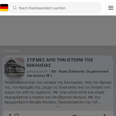
Podcasts
ΣΤΙΓΜΕΣ ΑΠΟ ΤΗΝ ΙΣΤΟΡΙΑ ΤΗΣ
ΕΚΚΛΗΣΙΑΣ
pemptousia.fm
|
60 - Άγιος Σιλουανός: Οι μοναστικοί
του αγώνες (Β΄)
Περιδιαβαίνοντας την ιστορία της Εκκλησίας. Από την ίδρυσή
της, τον θρίαμβό της, μέχρι τις δυσκολίες και τις πληγές στο
σώμα της από τις αιρέσεις. Με λόγο απλό αλλά και σαφή
περιγράφεται η πορεία του Θεοΐδρυτου θεσμού. Με τον
Αρχιμανδρίτη Ιάκωβο Κανάκη, Πρωτοσύγκελο της Ι.Μ.
Γόρτυνος και Μεγαλοπόλεως.