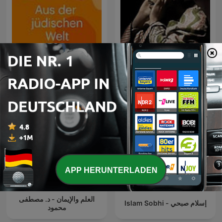
تلاوات الشيخ محمد رفعت -
Aus der jüdischen Welt
معالجة مع إزالة ضوضاء
APP HERUNTERLADEN
العلم والإيمان - د. مصطفى
Islam Sobhi - إسلام صبحي
محمود