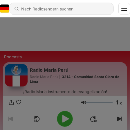
Podcasts
Radio Maria Perú
Radio Maria Perú
|
3214 - Comunidad Santa Clara de
Lima
¡Radio María instrumento de evangelización!
1
x
Lautstärke