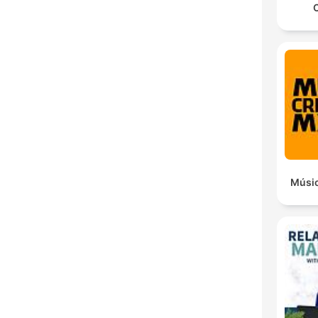
C
Músic