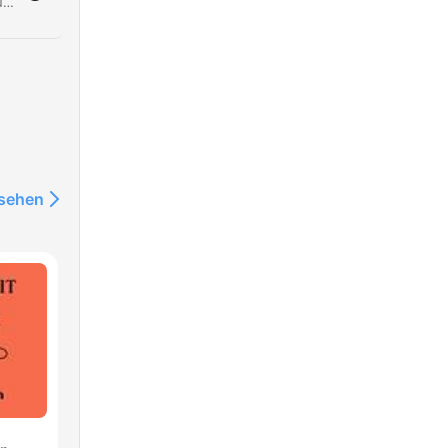
Une femme témoigne de la dégradation de son mariage de 26 ans, marqué par une absence de relation sexuelle depuis six ans et un détachement émotionnel profond. Elle décrit un partenaire rigide qui refuse d'évoluer ou d'accepter le divorce, tout en restant dans une forme de passivité face à sa souffrance. Elle explique comment elle reste prisonnière de cette relation sans amour par fidélité à une promesse faite après un premier mariage violent. L'interlocuteur souligne la nature dévitalisante de cette situation et l'encourage à chercher un nouveau soutien professionnel pour éviter l'isolement.
nsehen