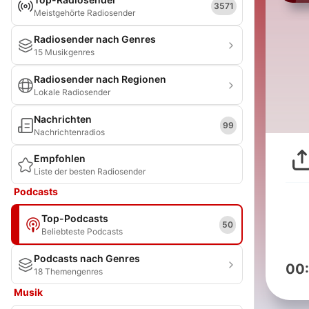
3571
Meistgehörte Radiosender
Radiosender nach Genres
15 Musikgenres
Radiosender nach Regionen
Lokale Radiosender
Nachrichten
99
Nachrichtenradios
Empfohlen
Liste der besten Radiosender
Podcasts
Top-Podcasts
50
Beliebteste Podcasts
Podcasts nach Genres
00
18 Themengenres
Musik