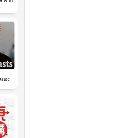
er with
.
θειες