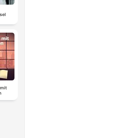
sel
 mit
n