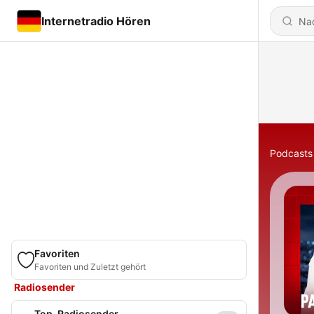
Internetradio Hören
Podcasts
Favoriten
Favoriten und Zuletzt gehört
Radiosender
Top-Radiosender