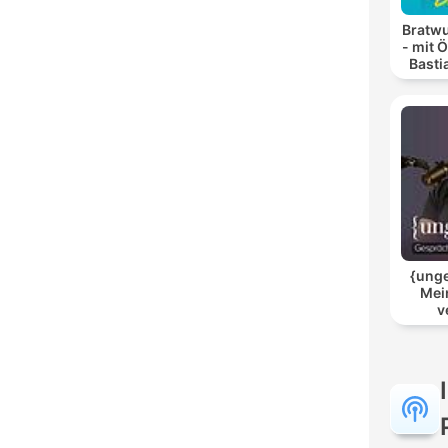
Bratwu
- mit 
Basti
{unge
Mei
v