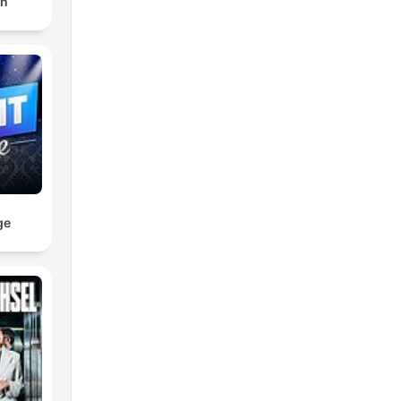
en
ge