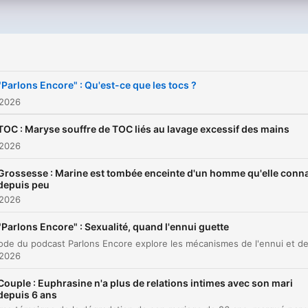
plus profondes sur vous-
éclairantes qui résonnent 
mêmes, "Parlons-nous" est
votre vécu.
pour accompagner les
auditeurs de RTL.
N’hésitez pas à participer à
cette conversation
"Parlons Encore" : Qu'est-ce que les tocs ?
enrichissante en appelant
 2026
gratuitement le 09-69-39-
11. Partagez votre histoire.
TOC : Maryse souffre de TOC liés au lavage excessif des mains
 2026
Grossesse : Marine est tombée enceinte d'un homme qu'elle conna
depuis peu
 2026
"Parlons Encore" : Sexualité, quand l'ennui guette
 2026
Couple : Euphrasine n'a plus de relations intimes avec son mari
depuis 6 ans