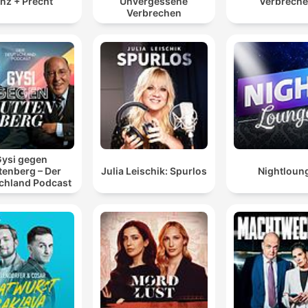
nz + Precht
Unvergessene
Verbrech
Verbrechen
ysi gegen
tenberg – Der
Julia Leischik: Spurlos
Nightloun
chland Podcast