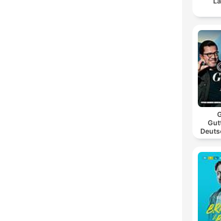
La
G
Gut
Deuts