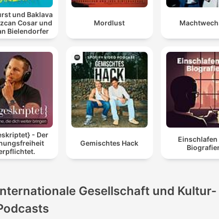
rst und Baklava
Özcan Cosar und
Mordlust
Machtwech
an Bielendorfer
skriptet} - Der
Einschlafen
nungsfreiheit
Gemischtes Hack
Biografie
erpflichtet.
Internationale Gesellschaft und Kultur-
Podcasts