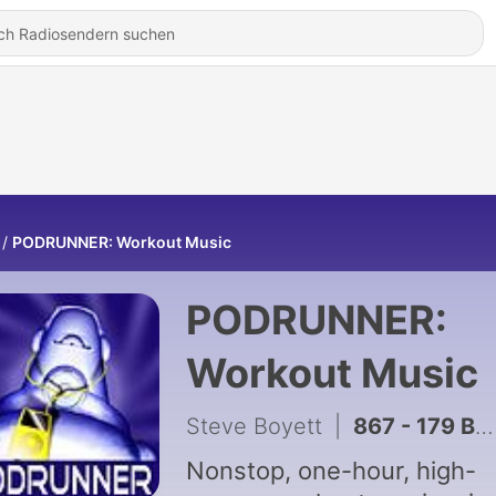
PODRUNNER: Workout Music
PODRUNNER:
Workout Music
Steve Boyett
|
867 - 179 BPM - Steady State (Jumpstart Mix)
Nonstop, one-hour, high-