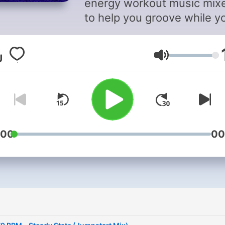
energy workout music mix
to help you groove while y
move. Podrunner's fixed-
tempo and interval exercis
Lautstärke
mixes are perfect for powe
walking, jogging, running,
spinning, elliptical, aerobics
and many other tempo-ba
forms of exercise. An iTun
award-winner six years in 
:00
00
row!