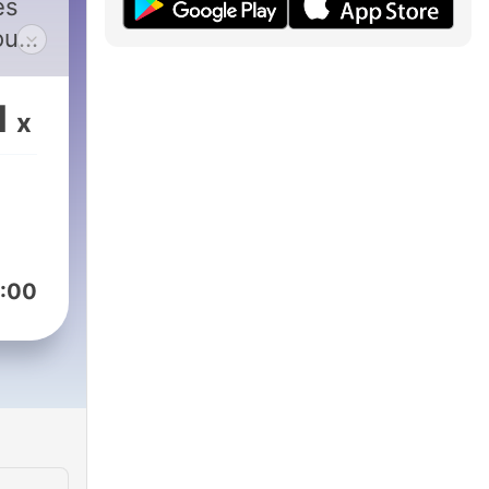
es
ou
e
1
x
r
,
sed
es
a
:00