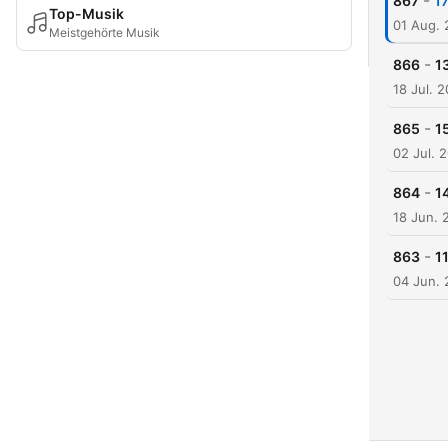
-
867
1
Top-Musik
01 Aug.
Meistgehörte Musik
-
866
1
18 Jul. 
-
865
1
02 Jul. 
-
864
1
18 Jun. 
-
863
1
04 Jun.