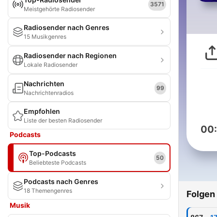
3571
Meistgehörte Radiosender
Radiosender nach Genres
15 Musikgenres
Radiosender nach Regionen
Lokale Radiosender
Nachrichten
99
Nachrichtenradios
Empfohlen
Liste der besten Radiosender
00
Podcasts
Top-Podcasts
50
Beliebteste Podcasts
Podcasts nach Genres
18 Themengenres
Folgen
Musik