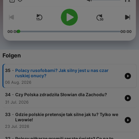
x
historii Polski, o której nie uczy się w szkołach. Sprawdzają, na
Lautstärke
ile wersja podręcznikowa zgadza się z rzeczywistością.
Pokazują, jak naciąga się fakty w różnych oficjalnych
uchwałach i dokumentach.
00:00
00:00
Folgen
-
35
Polacy rusofobami? Jak silny jest u nas czar
ruskiej onucy?
06 Aug. 2026
-
34
Czy Polska zdradziła Słowian dla Zachodu?
31 Jul. 2026
-
33
Gdzie polskie pretensje tak silne jak tu? Tylko we
Lwowie!
23 Jul. 2026
-
32
Polscy piłkarze gromili resztę świata? Co na to