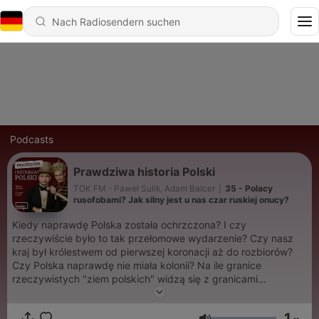
Podcasts
Prawdziwa historia Polski
TOK FM - Paweł Sulik, Adam Balcer
|
35 - Polacy
rusofobami? Jak silny jest u nas czar ruskiej onucy?
Kiedy naprawdę Polska została ochrzczona? I czy
rzeczywiście było to tak przełomowe wydarzenie? Czy nasz
kraj był królestwem od pierwszej koronacji aż do rozbiorów?
Czy Polska naprawdę nie miała kolonii? Na ile granice
rzeczywistych "ziem polskich" widzą się z granicami
współczesnej Polski? Kto był ostatnim królem Polski i dlaczego
to trudna wiedza? Adam Balcer i Paweł Sulik opowiadają o
1