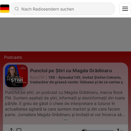
Podcasts
Punctul pe Știri cu Magda Grădinaru
Rock FM
|
156 - Episodul 145, invitat Ștefan Colceriu,
traducător de greacă veche: Odiseea și de ce cartea și
filmul nu se bat (video)
Punctul pe știri, un podcast cu Magda Grădinaru, marca Rock
FM. Suntem asaltați de știri, informații și dezinformații din toate
părțile. E greu de găsit o cheie de interpretare a tuturor în
actualitatea agitată la care suntem martori și din care facem
parte. Jurnalista Magda Grădinaru și invitații ei vor încerca să
pună evenimentele în context, să pună întrebările de care
avem nevoie și să formuleze răspunsuri posibile. Un dialog
1