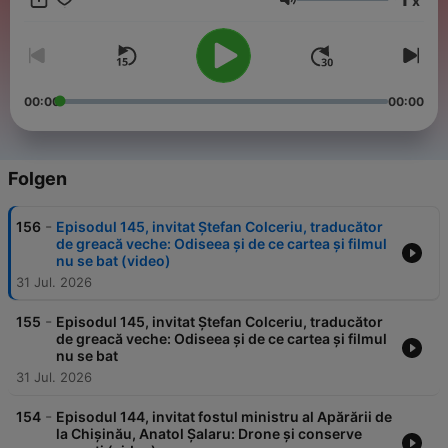
x
inteligent, relaxat și necesar.
Lautstärke
00:00
00:00
Folgen
-
156
Episodul 145, invitat Ștefan Colceriu, traducător
de greacă veche: Odiseea și de ce cartea și filmul
nu se bat (video)
31 Jul. 2026
-
155
Episodul 145, invitat Ștefan Colceriu, traducător
de greacă veche: Odiseea și de ce cartea și filmul
nu se bat
31 Jul. 2026
-
154
Episodul 144, invitat fostul ministru al Apărării de
la Chișinău, Anatol Șalaru: Drone și conserve