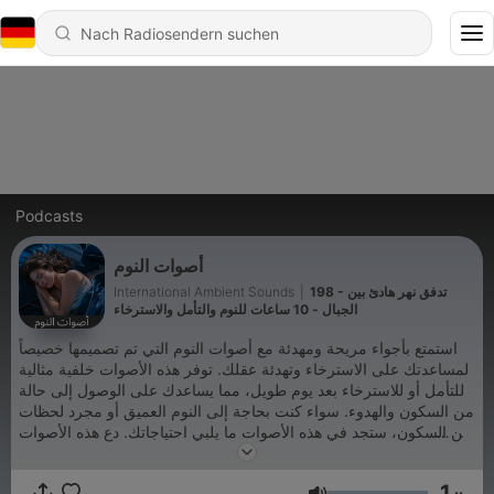
Podcasts
أصوات النوم
198 - تدفق نهر هادئ بين
|
International Ambient Sounds
الجبال - 10 ساعات للنوم والتأمل والاسترخاء
استمتع بأجواء مريحة ومهدئة مع أصوات النوم التي تم تصميمها خصيصاً
لمساعدتك على الاسترخاء وتهدئة عقلك. توفر هذه الأصوات خلفية مثالية
للتأمل أو للاسترخاء بعد يوم طويل، مما يساعدك على الوصول إلى حالة
من السكون والهدوء. سواء كنت بحاجة إلى النوم العميق أو مجرد لحظات
من السكون، ستجد في هذه الأصوات ما يلبي احتياجاتك. دع هذه الأصوات
تأخذك في رحلة من الهدوء والسكينة.
1