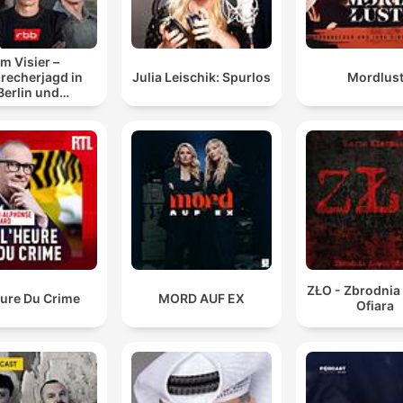
Im Visier –
recherjagd in
Julia Leischik: Spurlos
Mordlus
Berlin und
randenburg
ZŁO - Zbrodnia
eure Du Crime
MORD AUF EX
Ofiara