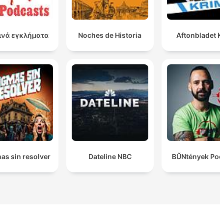
ινά εγκλήματα
Noches de Historia
Aftonbladet 
as sin resolver
Dateline NBC
BŰNtények Po