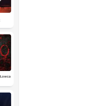
t
 Łowca