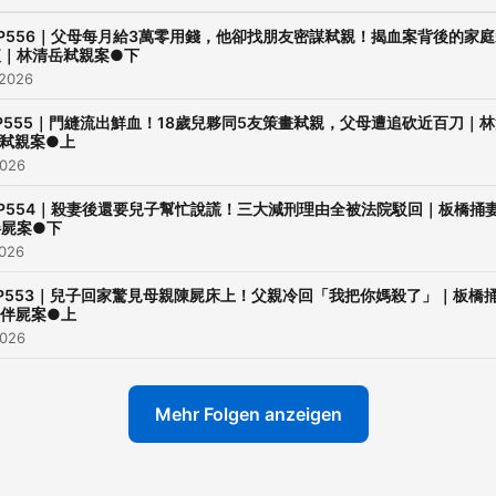
EP556｜父母每月給3萬零用錢，他卻找朋友密謀弒親！揭血案背後的家庭
痕｜林清岳弒親案●下
 2026
P555｜門縫流出鮮血！18歲兒夥同5友策畫弒親，父母遭追砍近百刀｜
弒親案●上
2026
EP554｜殺妻後還要兒子幫忙說謊！三大減刑理由全被法院駁回｜板橋捅
伴屍案●下
2026
P553｜兒子回家驚見母親陳屍床上！父親冷回「我把你媽殺了」｜板橋
伴屍案●上
2026
Mehr Folgen anzeigen