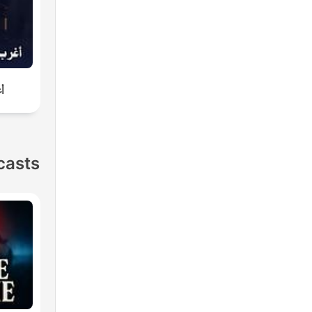
أغ
casts