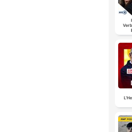
Verb
B
L'H