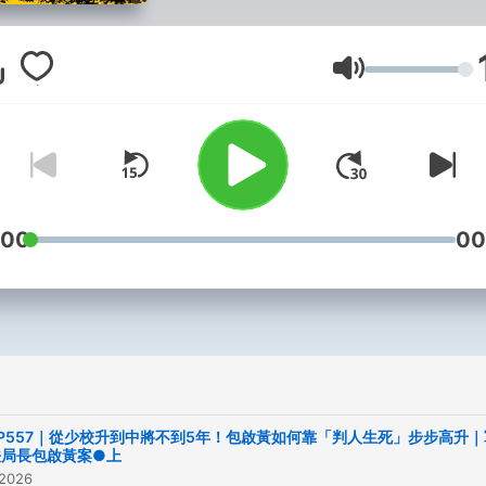
Discord群組開張啦！快來
起聊天👉🏻
https://discord.gg/GZts55
Lautstärke
📢 好康訂閱方案
https://bit.ly/3pYILCc 🤝
作 podcast@ettoday.net ⭐
Apple求5顆星
https://apple.co/3uAwUtz 
:00
00
內鼓勵豐德
https://bit.ly/2SK5P9G 🙋‍♂️ 
找我 https://bit.ly/2GCrgE6 🙋
FB也有 https://bit.ly/3ePgN
📹 YT影音版
https://bit.ly/3pHj2Nn --
EP557｜從少校升到中將不到5年！包啟黃如何靠「判人生死」步步高升｜
Hosting provided by
Soun
法局長包啟黃案●上
 2026