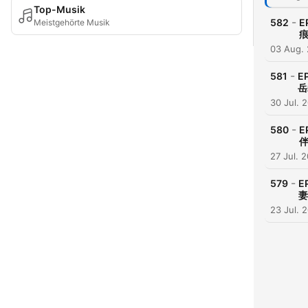
Top-Musik
-
582
Meistgehörte Musik
03 Aug.
-
581
E
岳
30 Jul. 
-
580
27 Jul. 
-
579
E
妻
23 Jul. 