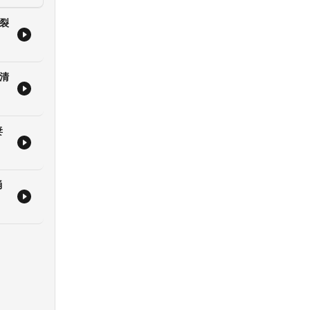
裂
林清
妻
捅