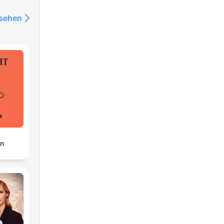
nsehen
en