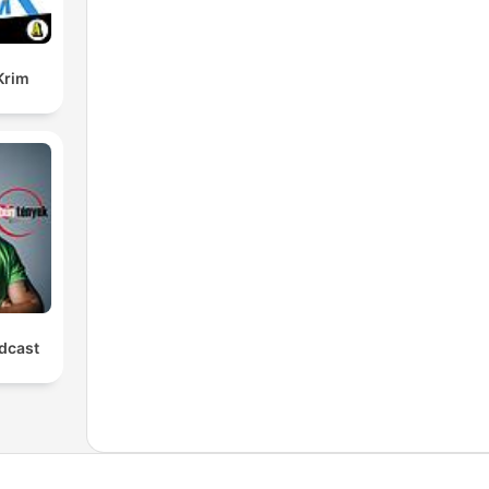
Krim
dcast