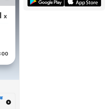
加入一
1
x
RPuF
 邀約合
📣 抖
:00
來ig
‍♂️
Cj
軍
dOn