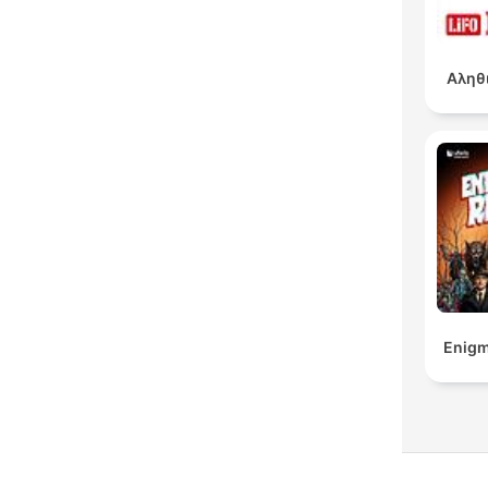
Αληθ
Enigm