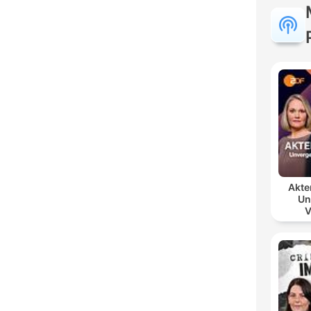
Akte
Un
V