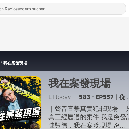
我在案發現場
我在案發現場
ETtoday
|
583 - EP557｜從少校升到中將不到5年！包啟黃如何靠「判人生死」步步高升｜軍法局長包啟黃案●上
｜聲音直擊真實犯罪現場 ｜
真正經歷過的案件 我是突發
陳豐德，我在案發現場 🎉