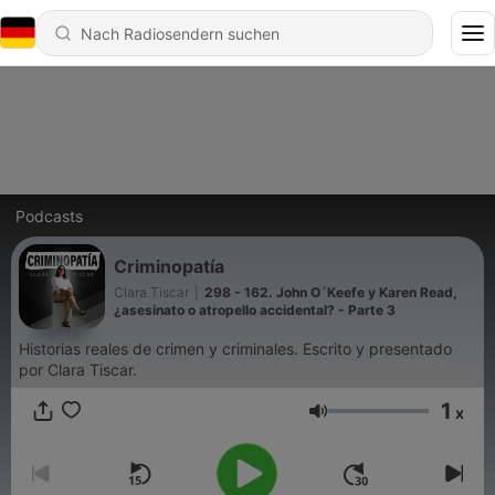
Podcasts
Criminopatía
Clara Tiscar
|
298 - 162. John O´Keefe y Karen Read,
¿asesinato o atropello accidental? - Parte 3
Historias reales de crimen y criminales. Escrito y presentado
por Clara Tiscar.
1
x
Lautstärke