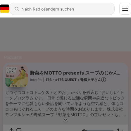
Podcasts
野菜をMOTTO presents スープのじかん。
interfm
|
176 - #176 GUEST：青柳文子さん①
ぐつぐつコトコト...ゲストとのおしゃべりを煮込む "おいしい"ト
ークプログラムです。 日常で感じる些細な瞬間や身近なトピック
をテーマに他愛もない会話を聞いているような空気感と、体もコ
コロもほぐれる...スープのような時間をお送りします。株式会社
モンマルシェの野菜スープ「野菜をMOTTO」のプレゼントも。
メールアドレス：soup@interfm.jp ハッシュタグ：スープのじか
ん
1