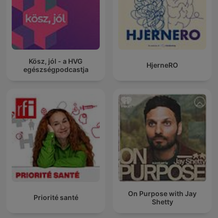
Kösz, jól - a HVG
HjerneRO
egészségpodcastja
On Purpose with Jay
Priorité santé
Shetty