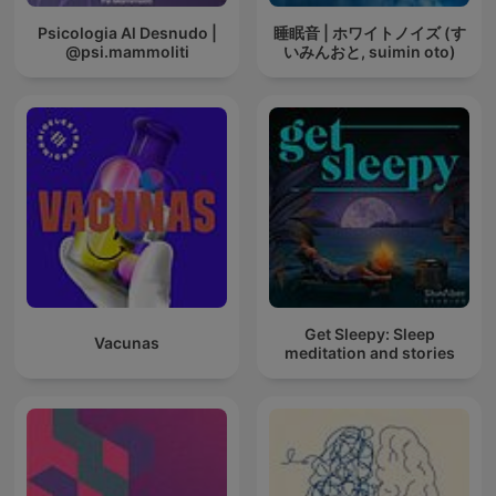
Psicologia Al Desnudo |
睡眠音 | ホワイトノイズ (す
@psi.mammoliti
いみんおと, suimin oto)
Get Sleepy: Sleep
Vacunas
meditation and stories