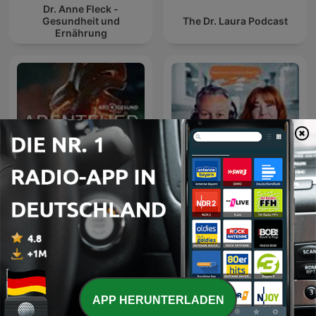
Dr. Anne Fleck -
Gesundheit und
The Dr. Laura Podcast
Ernährung
Tatort Krankenhaus -
Abenteuer Diagnose - der
Wenn Ärzte Fehler
Medizin-Krimi-Podcast
machen...
APP HERUNTERLADEN