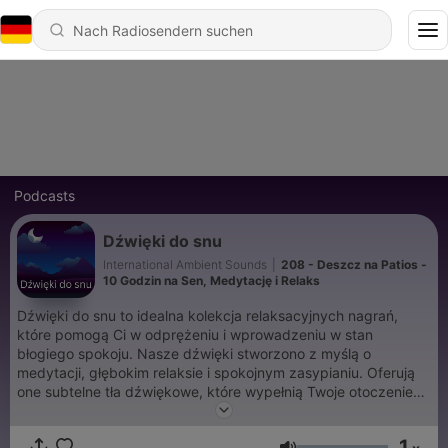
Podcasts
Dźwięki do snu
International Ambient Sounds
|
208 - Deszcz na Patios -
10 Godzin na Sen, Medytację i Relaks
Dźwięki do snu to idealna kolekcja relaksacyjnych nagrań,
które pomogą Ci w odprężeniu i wprowadzeniu w stan
błogiego spokoju. Nasze dźwięki stworzono z myślą o
medytacji, głębokim relaksie i spokojnym zasypianiu. Oferują
one subtelne tła dźwiękowe, które wypełnią Twoje otoczenie
kojącymi melodiami, sprzyjającymi wyciszeniu umysłu.
Niezależnie od tego, czy chcesz się zrelaksować po długim
1