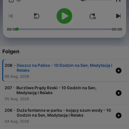
x
dniu, czy szukasz idealnych dźwięków do medytacji, ta
Lautstärke
kolekcja jest stworzona dla Ciebie.
00:00
00:00
Folgen
-
208
Deszcz na Patios - 10 Godzin na Sen, Medytację i
Relaks
06 Aug. 2026
-
207
Burzliwe Prądy Rzeki - 10 Godzin na Sen,
Medytację i Relaks
05 Aug. 2026
-
206
Duża fontanna w parku - kojący szum wody - 10
Godzin na Sen, Medytację i Relaks
04 Aug. 2026