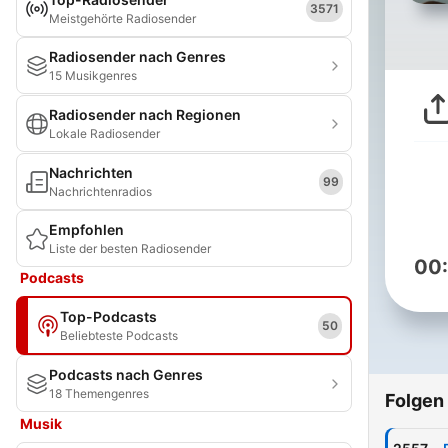
3571
Meistgehörte Radiosender
Radiosender nach Genres
15 Musikgenres
Radiosender nach Regionen
Lokale Radiosender
Nachrichten
99
Nachrichtenradios
Empfohlen
Liste der besten Radiosender
00
Podcasts
Top-Podcasts
50
Beliebteste Podcasts
Podcasts nach Genres
18 Themengenres
Folgen
Musik