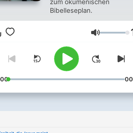
zum ökumenischen
Bibelleseplan.
Lautstärke
:00
00