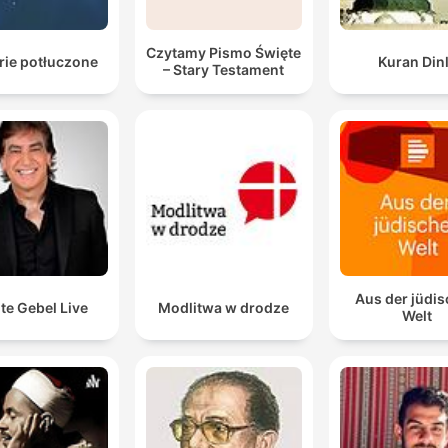
Czytamy Pismo Święte
rie potłuczone
Kuran Din
– Stary Testament
Aus der jüdi
te Gebel Live
Modlitwa w drodze
Welt