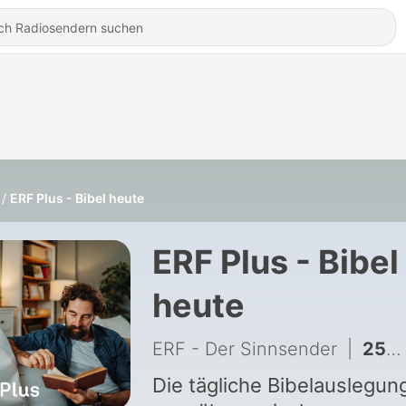
ERF Plus - Bibel heute
ERF Plus - Bibel
heute
ERF - Der Sinnsender
|
2557 - Freiheit, die Jesus meint
Die tägliche Bibelauslegun