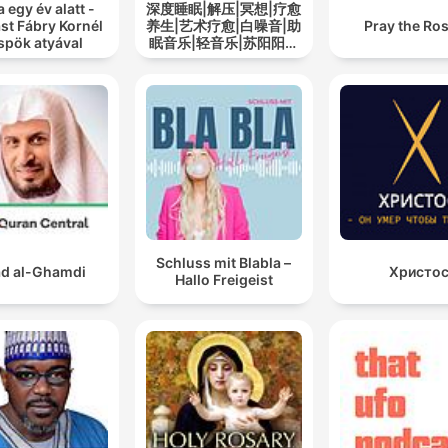
a egy év alatt -
深度睡眠|解压|冥想|疗愈
st Fábry Kornél
养生|艺术疗愈|白噪音|助
Pray the Ro
spök atyával
眠音乐|轻音乐|苏阳阳频
道
Schluss mit Blabla –
d al-Ghamdi
Христо
Hallo Freigeist