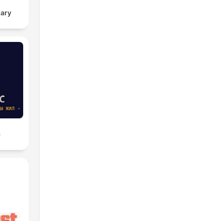
sary
с