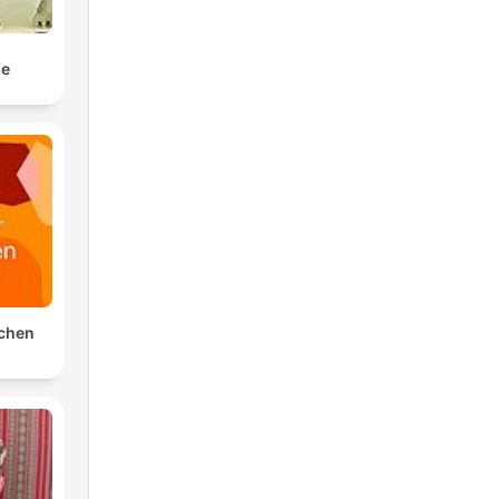
le
schen