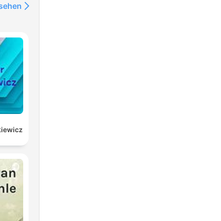
nsehen
kiewicz