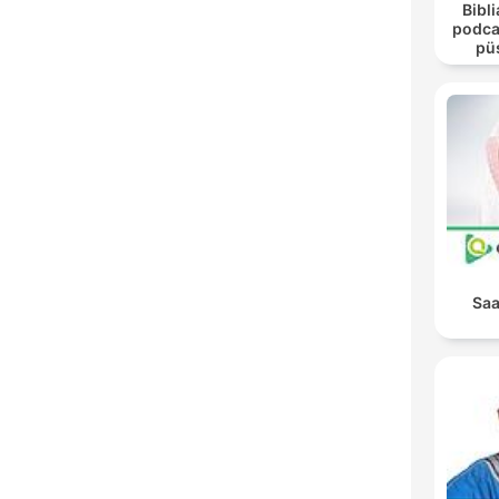
Bibli
podca
pü
Saa