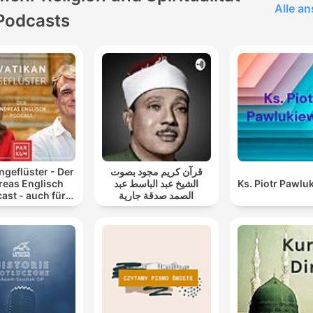
Alle a
Podcasts
ngeflüster - Der
قرآن كريم مجود بصوت
reas Englisch
الشيخ عبد الباسط عبد
Ks. Piotr Pawlu
ast - auch für
الصمد صدقة جارية
Atheisten