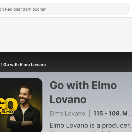
Go with Elmo Lovano
Go with Elmo
Lovano
Elmo Lovano
|
115 - 109. Michael League: Building Snarky Puppy & GroundUP, "Lingus," Cory Henry, David Crosby, Jazz Fusion
Elmo Lovano is a producer,