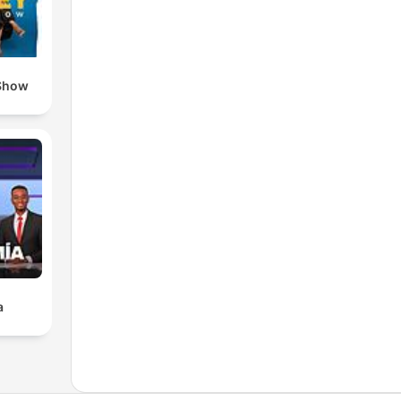
Show
a