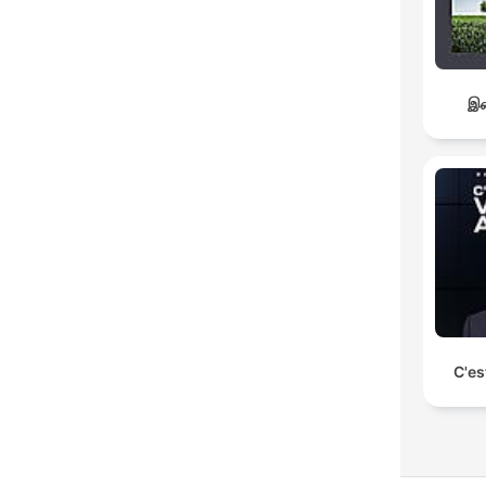
இச
C'es