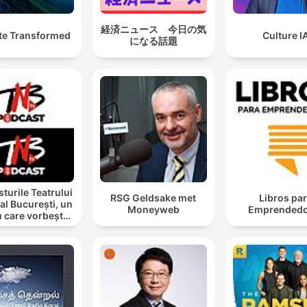
経済ニュース 今日の気
te Transformed
Culture I
になる話題
turile Teatrului
RSG Geldsake met
Libros pa
al București, un
Moneyweb
Emprendedo
u care vorbește
cu tine