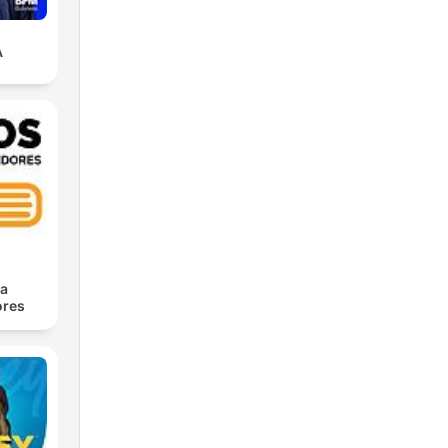
A
ra
res