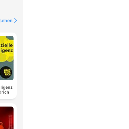
nsehen
lligenz
drich