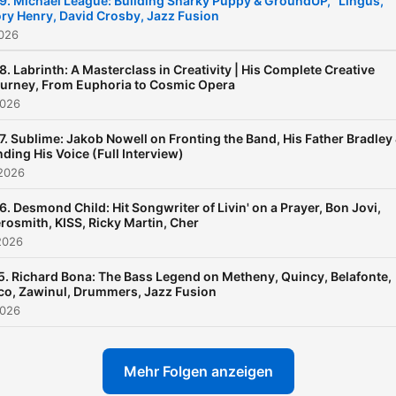
9. Michael League: Building Snarky Puppy & GroundUP, "Lingus,"
ry Henry, David Crosby, Jazz Fusion
2026
8. Labrinth: A Masterclass in Creativity | His Complete Creative
urney, From Euphoria to Cosmic Opera
2026
7. Sublime: Jakob Nowell on Fronting the Band, His Father Bradley
nding His Voice (Full Interview)
 2026
6. Desmond Child: Hit Songwriter of Livin' on a Prayer, Bon Jovi,
rosmith, KISS, Ricky Martin, Cher
2026
5. Richard Bona: The Bass Legend on Metheny, Quincy, Belafonte,
co, Zawinul, Drummers, Jazz Fusion
2026
Mehr Folgen anzeigen