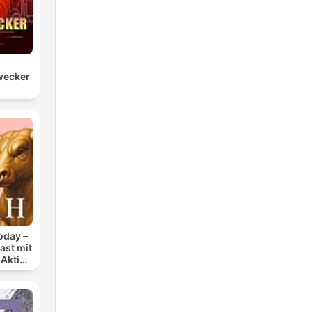
wecker
oday –
ast mit
 Aktien
lage