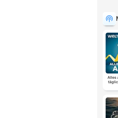
Alles 
tägli