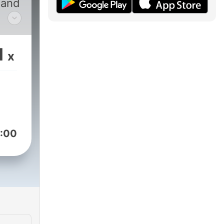
 and
mo
g
1
x
t on
ly.
:00