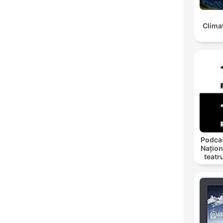
Clima
Podcas
Națion
teatr