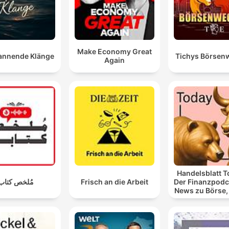
Make Economy Great
annende Klänge
Tichys Börsen
Again
Handelsblatt T
مُلخص كتاب
Frisch an die Arbeit
Der Finanzpodc
News zu Börse,
und Geldan