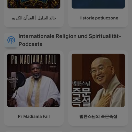
خالد الجليل | القرآن الكريم
Historie potłuczone
Internationale Religion und Spiritualität-
Podcasts
Pr Madiama Fall
법륜스님의 즉문즉설