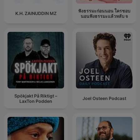
ฟังธรรมะก่อนนอน ใครชอบ
K.H. ZAINUDDIN MZ
นอนฟังธรรมะแล้วหลับ จ
Spökjakt På Riktigt –
Joel Osteen Podcast
LaxTon Podden