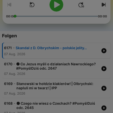
00:00
00:00
Folgen
-
6171
Skandal z D. Olbrychskim - polskie jelity…
07 Aug. 2026
-
6170
🟢 Co Jezus myśli o działaniach Nawrockiego?
#PomyślDziś odc. 2647
07 Aug. 2026
-
6169
Stanowski w hołdzie klakierów! | Olbrychski:
napluli mi w twarz! | IPP
07 Aug. 2026
-
6168
🟢 Czego nie wiesz o Czechach? #PomyślDziś
odc. 2645