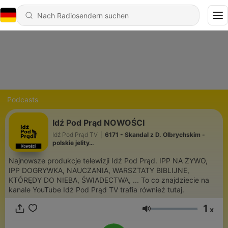
Podcasts
Idź Pod Prąd NOWOŚCI
Idź Pod Prąd TV
|
6171 - Skandal z D. Olbrychskim -
polskie jelity…
Najnowsze produkcje telewizji Idź Pod Prąd. IPP NA ŻYWO,
IPP DOGRYWKA, NAUCZANIA, WARSZTATY BIBLIJNE,
KTÓRĘDY DO NIEBA, ŚWIADECTWA, ... To co znajdziecie na
kanale YouTube Idź Pod Prąd TV trafia również tutaj.
1
x
Lautstärke