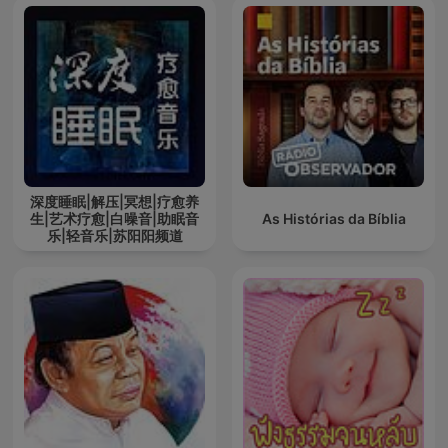
深度睡眠|解压|冥想|疗愈养
生|艺术疗愈|白噪音|助眠音
As Histórias da Bíblia
乐|轻音乐|苏阳阳频道