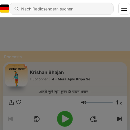
Podcasts
Krishan Bhajan
Hubhopper
|
4 - Mera Apki Kripa Se
आइये सुने श्री कृष्ण के पावन भजन।
1
x
Lautstärke