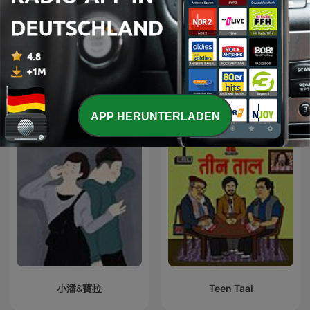
Rádió 1
Pancho Madrigal
APP HERUNTERLADEN
小潘&寶拉
Teen Taal