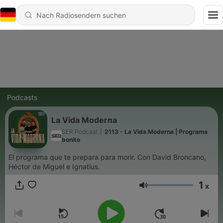
Podcasts
La Vida Moderna
SER Podcast
|
2113 - La Vida Moderna | Programa
bonito
El programa que te prepara para morir. Con David Broncano,
Héctor de Miguel e Ignatius.
1
x
Lautstärke