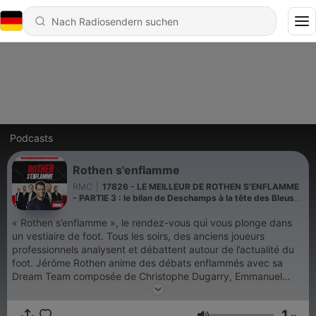
Podcasts
Rothen s'enflamme
RMC
|
17826 - LE MEILLEUR DE ROTHEN S'ENFLAMME
- PARTIE 3 : le bilan de Deschamps à la tête des Bleus
est-il exceptionnel ?
« Rothen s’enflamme », le rendez-vous qui vous plonge dans
un vestiaire de foot. Tous les soirs, des anciens joueurs
professionnels analysent et débattent autour de l’actualité du
foot. Jérôme Rothen anime des débats enflammés avec sa
Dream Team composée de Christophe Dugarry, Emmanuel
Petit, Jean-Michel Larqué, Eric di Meco, Pascal Olmeta, Steve
Savidan et deux recrues : le ballon d'Or Jean-Pierre Papin et
1