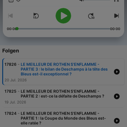
x
Benoit Costil. Et une nouveauté cette saison : Allo Jérôme. Tous
Lautstärke
les joueurs à 18h45, un membre du monde du football
(entraîneur, ancien joueur, consultant, supporter) vient se
confronter à la Dream Team. Cette année, retrouvez également
un nouveau quiz : Tous contre Rothen incarné par Louis
Gerbier.
00:00
00:00
Folgen
-
17826
LE MEILLEUR DE ROTHEN S'ENFLAMME -
PARTIE 3 : le bilan de Deschamps à la tête des
Bleus est-il exceptionnel ?
20 Jul. 2026
-
17825
LE MEILLEUR DE ROTHEN S'ENFLAMME -
PARTIE 2 : est-ce la défaite de Deschamps ?
19 Jul. 2026
-
17824
LE MEILLEUR DE ROTHEN S'ENFLAMME -
PARTIE 1 : la Coupe du Monde des Bleus est-
elle ratée ?