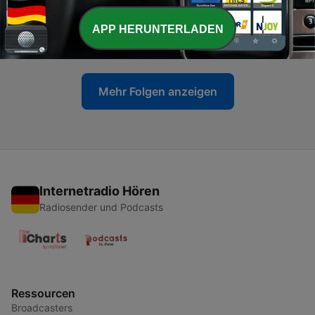
-
52
AM42: Ottonisch-byzantinische Beziehungen und
eine Kaiserin für den Westen
APP HERUNTERLADEN
17 Mär. 2025
Mehr Folgen anzeigen
Internetradio Hören
Radiosender und Podcasts
Ressourcen
Broadcasters