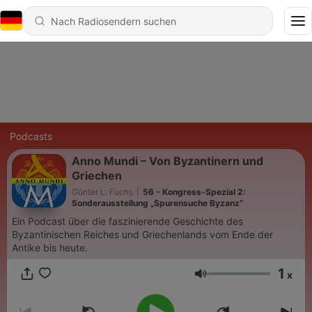
Podcasts
Anno Mundi – Von Byzantinern und
Griechen
Günter L. Fuchs
|
56 - Kongress-Spezial 2:
Sonderausstellung „Spurensuche Byzanz“
Ein Podcast über die faszinierende Geschichte des
Byzantinischen Reiches und Griechenlands vom Ende der
Antike bis heute.
1
x
Lautstärke