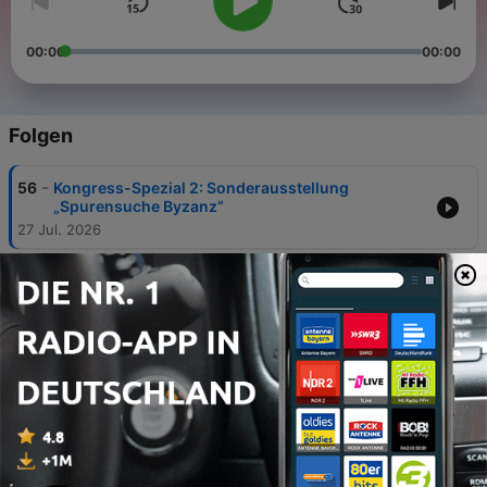
00:00
00:00
Folgen
-
56
Kongress-Spezial 2: Sonderausstellung
„Spurensuche Byzanz“
27 Jul. 2026
-
55
Kongress-Spezial 1: Wien, Byzanz und der
Kongress 2026
05 Jul. 2026
-
54
AM44: Hagiographie – Das Leben und Wirken von
Heiligen
12 Mai 2026
-
53
AM43: Basileios II. – Teil 1: Bürgerkriege
07 Aug. 2025