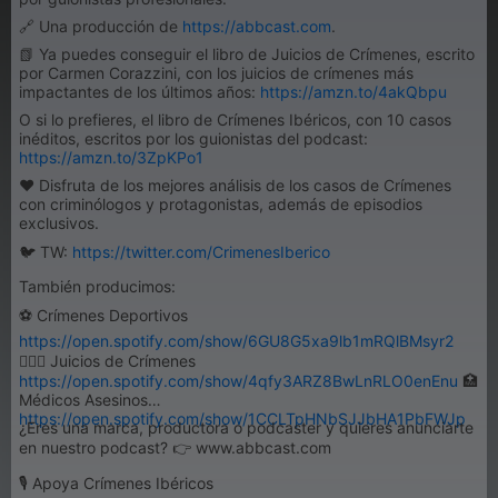
🔗 Una producción de
https://abbcast.com
.
📗 Ya puedes conseguir el libro de Juicios de Crímenes, escrito
por Carmen Corazzini, con los juicios de crímenes más
impactantes de los últimos años:
https://amzn.to/4akQbpu
O si lo prefieres, el libro de Crímenes Ibéricos, con 10 casos
inéditos, escritos por los guionistas del podcast:
https://amzn.to/3ZpKPo1
♥️ Disfruta de los mejores análisis de los casos de Crímenes
con criminólogos y protagonistas, además de episodios
exclusivos.
🐦 TW:
https://twitter.com/CrimenesIberico
También producimos:
⚽ Crímenes Deportivos
https://open.spotify.com/show/6GU8G5xa9lb1mRQlBMsyr2
👩🏼‍⚖️ Juicios de Crímenes
https://open.spotify.com/show/4qfy3ARZ8BwLnRLO0enEnu
🏥
Médicos Asesinos
https://open.spotify.com/show/1CCLTpHNbSJJbHA1PbFWJp
¿Eres una marca, productora o podcaster y quieres anunciarte
en nuestro podcast? 👉 www.abbcast.com
🎙 Apoya Crímenes Ibéricos