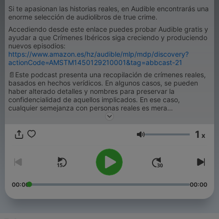
Si te apasionan las historias reales, en Audible encontrarás una
enorme selección de audiolibros de true crime.
Accediendo desde este enlace puedes probar Audible gratis y
ayudar a que Crímenes Ibéricos siga creciendo y produciendo
nuevos episodios:
https://www.amazon.es/hz/audible/mlp/mdp/discovery?
actionCode=AMSTM1450129210001&tag=abbcast-21
📄Este podcast presenta una recopilación de crímenes reales,
basados en hechos verídicos. En algunos casos, se pueden
haber alterado detalles y nombres para preservar la
confidencialidad de aquellos implicados. En ese caso,
cualquier semejanza con personas reales es mera
coincidencia. PROPIEDAD INTELECTUAL Todos los contenidos,
textos, imágenes, marcas y códigos fuente son de propiedad
1
de JPPRO Barcelona SL y están protegidos por los derechos
x
Lautstärke
de Propiedad Intelectual e Industrial. El usuario únicamente
tiene derecho a un uso privado de los mismos, sin ánimo de
lucro, y necesita autorización expresa para modificarlos,
reproducirlos, explotarlos, distribuirlos o ejercer cualquier
derecho perteneciente a su titular.
00:00
00:00