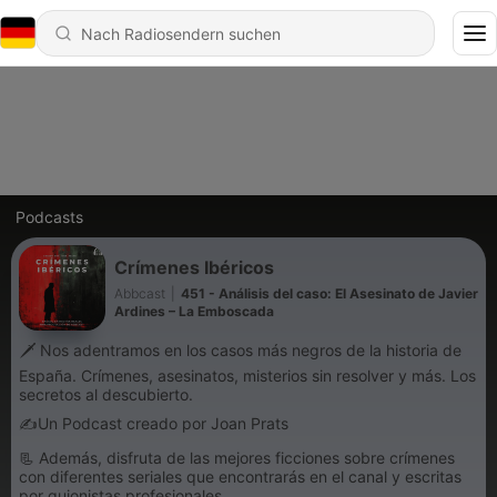
Podcasts
Crímenes Ibéricos
Abbcast
|
451 - Análisis del caso: El Asesinato de Javier
Ardines – La Emboscada
🗡️ Nos adentramos en los casos más negros de la historia de
España. Crímenes, asesinatos, misterios sin resolver y más. Los
secretos al descubierto.
✍Un Podcast creado por Joan Prats
📃 Además, disfruta de las mejores ficciones sobre crímenes
con diferentes seriales que encontrarás en el canal y escritas
por guionistas profesionales.