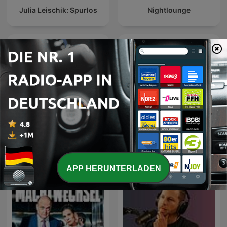
Julia Leischik: Spurlos
Nightlounge
Bratwurst und Baklava -
mit Özcan Cosar und
Mordlust
Bastian Bielendorfer
APP HERUNTERLADEN