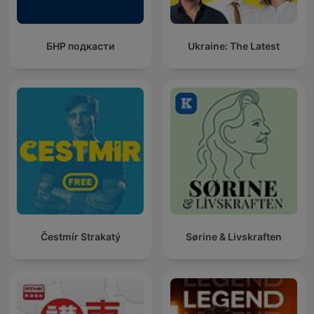
БНР подкасти
Ukraine: The Latest
Čestmír Strakatý
Sørine & Livskraften