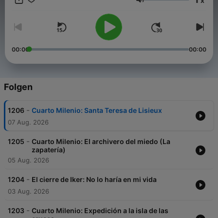
x
psicología, parapsicología, demonología, arqueología, historia,
Lautstärke
zoología o física. El programa cuenta habitualmente con la
participación de catedráticos y expertos en diversas materias
como psiquiatras, físicos, historiadores, antropólogos,
criminólogos, astrónomos, naturalistas, escritores o periodistas.
Es el programa de mayor antigüedad y audiencia de Cuatro.
00:00
00:00
Folgen
-
1206
Cuarto Milenio: Santa Teresa de Lisieux
07 Aug. 2026
-
1205
Cuarto Milenio: El archivero del miedo (La
zapatería)
05 Aug. 2026
-
1204
El cierre de Iker: No lo haría en mi vida
03 Aug. 2026
-
1203
Cuarto Milenio: Expedición a la isla de las