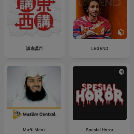
講東講西
LEGEND
Mufti Menk
Spesial Horor