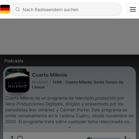
Podcasts
Cuarto Milenio
Mediaset
|
1206 - Cuarto Milenio: Santa Teresa de
Lisieux
Cuarto Milenio es un programa de televisión,producido por
Alma Producciones Digitales, dirigido y presentado por los
periodistas Iker Jiménez y Carmen Porter. Este programa se
emite semanalmente en la cadena Cuatro, desde noviembre de
2005. El programa trata sobre cualquier tema relacionado con
el mundo del misterio y lo desconocido, entre los que destacan
conspiración, ocultismo, criminología, astronomía, ufología,
1