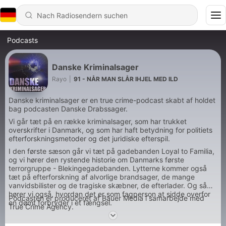
Podcasts
Danske Kriminalsager
Rayo
|
91 - NÅR MAN SLÅR IHJEL MED ILD
Danske kriminalsager er en true crime-podcast skabt af holdet
bag podcasten Danske Drabssager.
Vi går tæt på en række kriminalsager, som har trukket
overskrifter i Danmark, og som har haft betydning for politiets
efterforskningsmetoder og det juridiske efterspil.
I den første sæson går vi tæt på gadebanden Loyal to Familia,
og vi hører den rystende historie om Danmarks første
terrorgruppe - Blekingegadebanden. Lytterne kommer også
tæt på efterforskning af alvorlige brandsager, de mange
vanvidsbilister og de tragiske skæbner, de efterlader. Og så
hører vi også, hvordan det er som fagperson at sidde overfor
Podcasten er produceret af Bauer Media i samarbejde med
en dømt forbryder i et fængsel.
True Crime Agency.