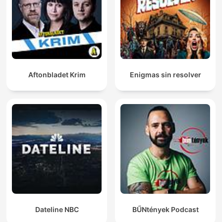
Aftonbladet Krim
Enigmas sin resolver
Dateline NBC
BŰNtények Podcast