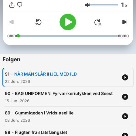
1
x
Lautstärke
00:00
00:00
Folgen
-
91
NÅR MAN SLÅR IHJEL MED ILD
22 Jun. 2026
-
90
BAG UNIFORMEN: Fyrværkeriulykken ved Seest
15 Jun. 2026
-
89
Gummigeden i Vridsløselille
08 Jun. 2026
-
88
Flugten fra statsfængslet