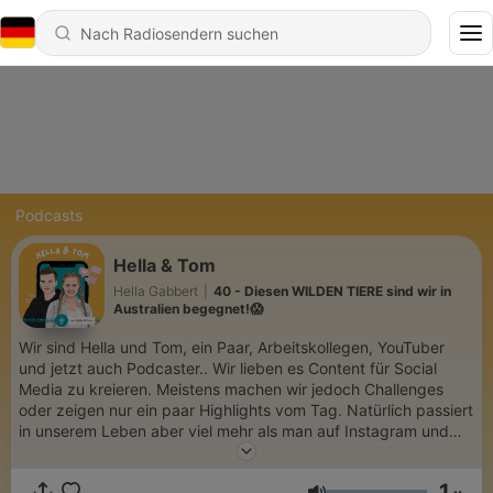
Podcasts
Hella & Tom
Hella Gabbert
|
40 - Diesen WILDEN TIERE sind wir in
Australien begegnet!😱
Wir sind Hella und Tom, ein Paar, Arbeitskollegen, YouTuber
und jetzt auch Podcaster.. Wir lieben es Content für Social
Media zu kreieren. Meistens machen wir jedoch Challenges
oder zeigen nur ein paar Highlights vom Tag. Natürlich passiert
in unserem Leben aber viel mehr als man auf Instagram und
YouTube sieht. Wir nehmen euch mit hinter die Kulissen, eher
gesagt hinter die Bildschirme durch die ihr uns sonst seht und
1