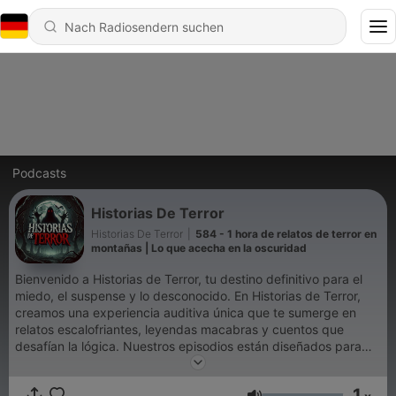
Podcasts
Historias De Terror
Historias De Terror
|
584 - 1 hora de relatos de terror en
montañas | Lo que acecha en la oscuridad
Bienvenido a Historias de Terror, tu destino definitivo para el
miedo, el suspense y lo desconocido. En Historias de Terror,
creamos una experiencia auditiva única que te sumerge en
relatos escalofriantes, leyendas macabras y cuentos que
desafían la lógica. Nuestros episodios están diseñados para
transportarte a los rincones más oscuros del misterio, haciendo
que cada historia cobre vida a través de una narración
1