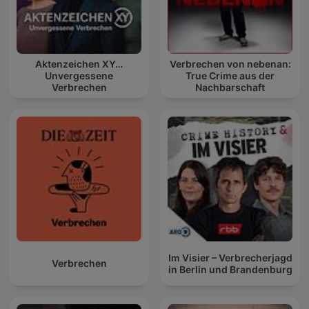
macabro, escalofriante, misterio, oscuridad, relatos de miedo,
cuentos de terror, narraciones espeluznantes, experiencias
aterradoras, sucesos paranormales, películas de terror,
literatura de terror, folclore, lo desconocido, lo oculto, lo
siniestro, lo tenebroso, lo espeluznante, lo aterrador, lo
Aktenzeichen XY…
Verbrechen von nebenan:
Unvergessene
True Crime aus der
horripilante, lo lúgubre, lo sombrío, lo pavoroso, lo inquietante,
Verbrechen
Nachbarschaft
lo perturbador, lo fantasmal, lo espectral, lo demoníaco, lo
infernal, lo maléfico, lo macabro, lo gótico, lo misterioso, lo
enigmático, lo arcano, lo oscuro.
Conviértete en un supporter de este podcast:
https://www.spreaker.com/podcast/historias-de-terror-
-6516861/support
.
Im Visier – Verbrecherjagd
Verbrechen
in Berlin und Brandenburg