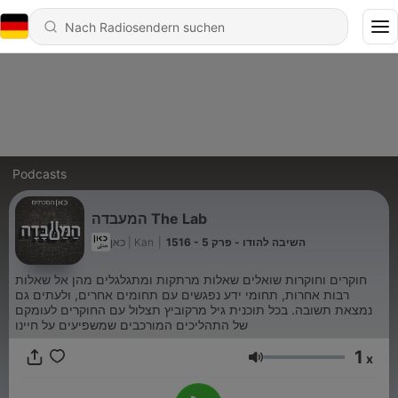
Podcasts
המעבדה The Lab
כאן | Kan
|
1516 - השיבה להודו - פרק 5
חוקרים וחוקרות שואלים שאלות מרתקות ומתגלגלים מהן אל שאלות
רבות אחרות, תחומי ידע נפגשים עם תחומים אחרים, ולעתים גם
נמצאת תשובה. בכל תוכנית גיל מרקוביץ תצלול עם החוקרים לעומקם
של התהליכים המורכבים שמשפיעים על חיינו
1
x
Lautstärke